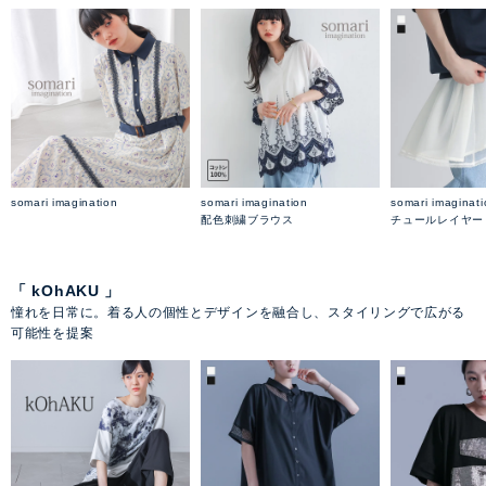
somari imagination
somari imagination
somari imaginat
配色刺繍ブラウス
チュールレイヤー
「 kOhAKU 」
憧れを日常に。着る人の個性とデザインを融合し、スタイリングで広がる
可能性を提案