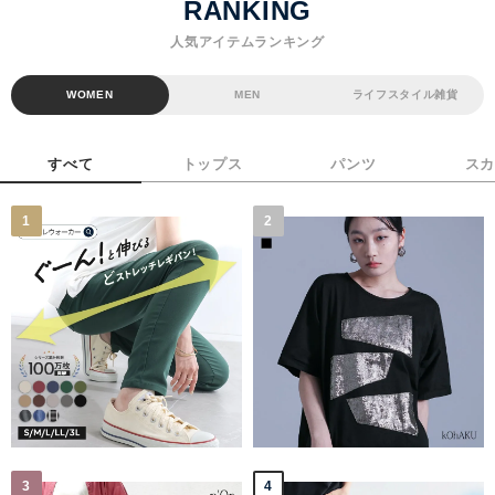
RANKING
人気アイテムランキング
WOMEN
MEN
ライフスタイル雑貨
すべて
トップス
パンツ
スカ