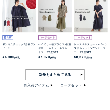
再入荷
コーデセット
コーデセット
ギンガムチェック5分袖ワン
ペイズリー柄ブラウス×配色
レースペチスカート×バック
ピース
ボリュームチュールスカー
フリルコットンワンピース
トコーデ2点SET
コーデ2点SET
¥4,980
¥7,970
¥8,570
(税込)
(税込)
(税込)
新作をまとめて見る
再入荷アイテム
コーデセット