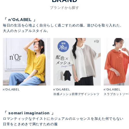
ブランドから探す
「 n'OrLABEL 」
毎日の生活を心地よく自分らしく過ごすための服。遊び心を取り入れた、
大人のカジュアルスタイル。
n'OrLABEL
n'OrLABEL
n'OrLABEL
冷感メッシュ切替デザインシャツ
スラブカットソー
「 somari imagination 」
ロマンティックなテイストにカジュアルのエッセンスを加えた何でもない
日常をときめきで満たすための服