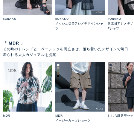
kOhAKU
kOhAKU
kOhAKU
メッシュ切替アシメデザインシャ
異素材アシメデザ
ツ
Tシャツ
「 MDR 」
その時のトレンドと、ベーシックを両立させ、落ち着いたデザインで毎日
着られる大人カジュアルを提案
MDR
MDR
しじら織甚平セッ
イージーカーゴショーツ