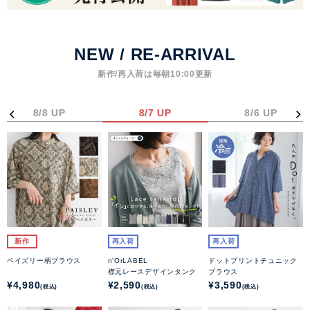
NEW / RE-ARRIVAL
新作/再入荷は毎朝10:00更新
8/8 UP
8/7 UP
8/6 UP
新作
再入荷
再入荷
ペイズリー柄ブラウス
n'OrLABEL
ドットプリントチュニック
襟元レースデザインタンク
ブラウス
¥4,980
¥2,590
¥3,590
(税込)
(税込)
(税込)