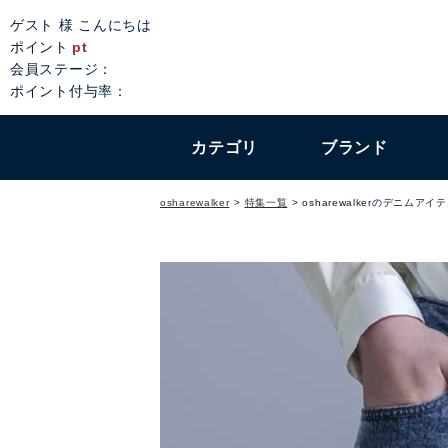
ゲスト 様 こんにちは
ポイント
pt
会員ステージ：
ポイント付与率：
カテゴリ
ブランド
osharewalker
特集一覧
osharewalkerのデニムアイ