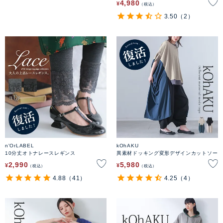
4,980
¥
税込
3.50
（2）
n'OrLABEL
kOhAKU
10分丈オトナレースレギンス
異素材ドッキング変形デザインカットソー
2,990
5,980
¥
¥
税込
税込
4.88
（41）
4.25
（4）