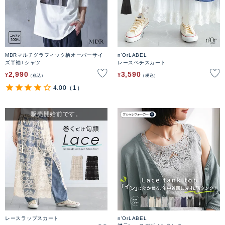
MDRマルチグラフィック柄オーバーサイ
n'OrLABEL
ズ半袖Tシャツ
レースペチスカート
2,990
3,590
¥
¥
税込
税込
4.00
（1）
販売開始前です。
レースラップスカート
n'OrLABEL