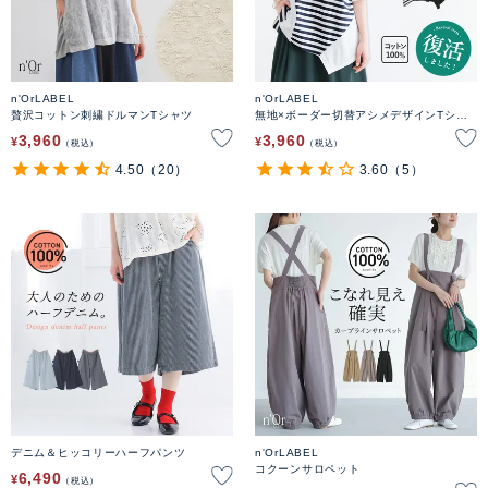
n'OrLABEL
n'OrLABEL
贅沢コットン刺繍ドルマンTシャツ
無地×ボーダー切替アシメデザインTシャ
ツ
3,960
3,960
¥
¥
税込
税込
4.50
（20）
3.60
（5）
デニム＆ヒッコリーハーフパンツ
n'OrLABEL
コクーンサロペット
6,490
¥
税込