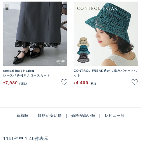
somari imagination
CONTROL FREAK透かし編みバケットハ
レースペチ付きナロースカート
ット
7,980
4,400
¥
¥
税込
税込
新着順
価格が安い順
価格が高い順
レビュー順
1141
件中
1
-
40
件表示