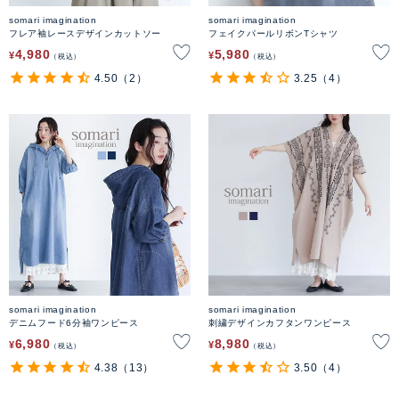
somari imagination
somari imagination
フレア袖レースデザインカットソー
フェイクパールリボンTシャツ
4,980
5,980
¥
¥
税込
税込
4.50
（2）
3.25
（4）
somari imagination
somari imagination
デニムフード6分袖ワンピース
刺繍デザインカフタンワンピース
6,980
8,980
¥
¥
税込
税込
4.38
（13）
3.50
（4）