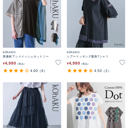
kOhAKU
kOhAKU
異素材アシメメッシュカットソー
シアードッキング配色Tシャツ
4,980
4,980
¥
¥
税込
税込
4.00
（6）
4.50
（2）