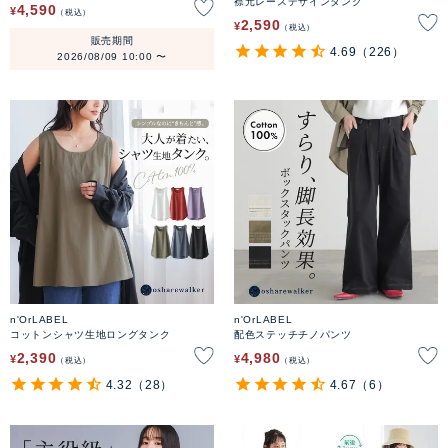
襟元レースデザインタンク
4,590
¥
税込
2,590
¥
税込
販売期間
4.69
（226）
2026/08/09 10:00
〜
n'OrLABEL
n'OrLABEL
コットンシャツ生地ロングタンク
配色ステッチチノパンツ
2,390
4,980
¥
¥
税込
税込
4.32
（28）
4.67
（6）