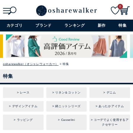
0
検索
詳細検索+
カテゴリ
ブランド
ランキング
新作
特集
osharewalker（オシャレウォーカー）
特集
特集
レース
リネン＆コットン
デニム
デザインアイテム
綿ニットシリーズ
あったかアイテム
ラッピング
Casselini
コーデでよく使用するア
クセサリー