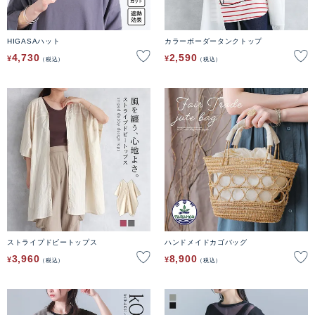
HIGASAハット
カラーボーダータンクトップ
4,730
2,590
¥
¥
税込
税込
ストライプドビートップス
ハンドメイドカゴバッグ
3,960
8,900
¥
¥
税込
税込