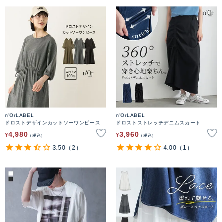
n'OrLABEL
n'OrLABEL
ドロストデザインカットソーワンピース
ドロストストレッチデニムスカート
4,980
3,960
¥
¥
税込
税込
3.50
（2）
4.00
（1）