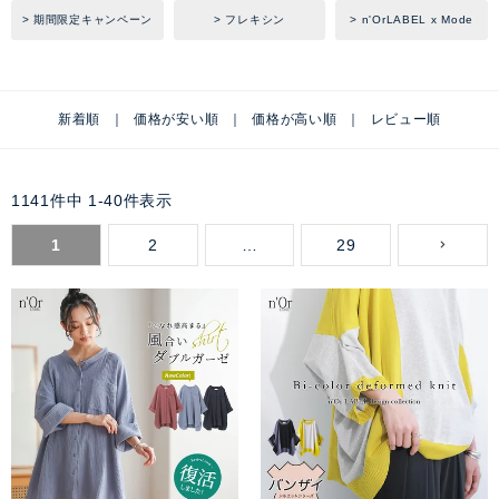
期間限定キャンペーン
フレキシン
n'OrLABEL x Mode
新着順
価格が安い順
価格が高い順
レビュー順
1141
件中
1
-
40
件表示
1
2
…
29