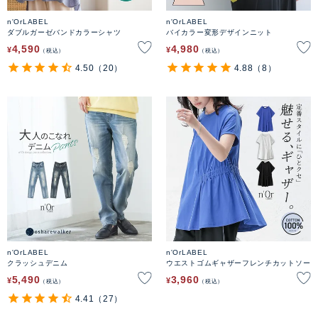
n'OrLABEL
n'OrLABEL
ダブルガーゼバンドカラーシャツ
バイカラー変形デザインニット
4,590
4,980
¥
¥
税込
税込
4.50
（20）
4.88
（8）
n'OrLABEL
n'OrLABEL
クラッシュデニム
ウエストゴムギャザーフレンチカットソー
5,490
3,960
¥
¥
税込
税込
4.41
（27）