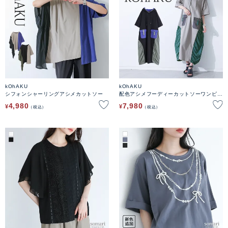
kOhAKU
kOhAKU
シフォンシャーリングアシメカットソー
配色アシメフーディーカットソーワンピー
ス
4,980
7,980
¥
¥
税込
税込