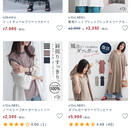
kOhAKU
n'OrLABEL
ドットチュールプリーツスカート
配色ドットプリントフレンチスリーブカッ
トソー
2,392
7,980
2,990
¥
¥
¥
税込
税込
n'OrLABEL
n'OrLABEL
ノースリーブボーダーカットソー
ダブルガーゼフードワンピース
2,390
5,980
¥
¥
税込
税込
4.00
（1）
4.48
（40）