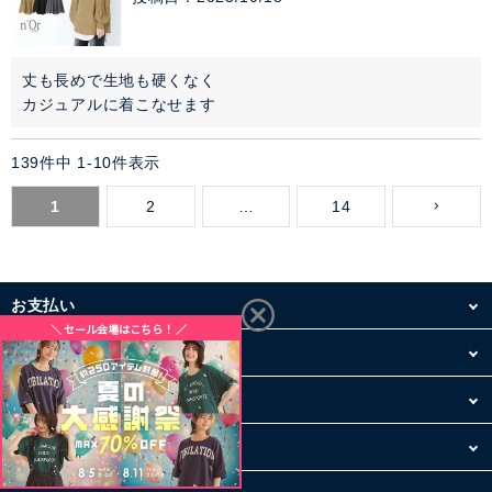
丈も長めで生地も硬くなく

カジュアルに着こなせます
139
件中
1
-
10
件表示
1
2
…
14
お支払い
配送・送料
お買い物について
その他