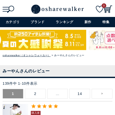
0
検索
詳細検索+
カテゴリ
ブランド
ランキング
新作
特集
osharewalker（オシャレウォーカー）
みーやんさんのレビュー
みーやんさんのレビュー
139
件中
1
-
10
件表示
1
2
…
14
購入者