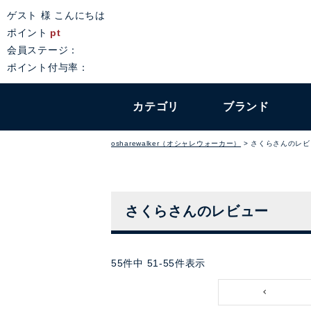
ゲスト 様 こんにちは
ポイント
pt
会員ステージ：
ポイント付与率：
カテゴリ
ブランド
osharewalker（オシャレウォーカー）
さくらさんのレビ
さくらさんのレビュー
55
件中
51
-
55
件表示