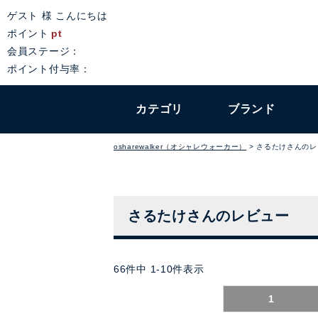
ゲスト 様 こんにちは
ポイント
pt
会員ステージ：
ポイント付与率：
カテゴリ
ブランド
osharewalker（オシャレウォーカー）
さるたけさんのレ
さるたけさんのレビュー
66
件中
1
-
10
件表示
1