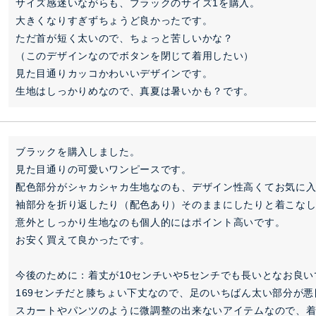
サイズ感迷いながらも、ブラックのサイズ1を購入。

大きくなりすぎずちょうど良かったです。

ただ首が短く太いので、ちょっと苦しいかな？

（このデザインなのでボタンを閉じて着用したい）

見た目通りカッコかわいいデザインです。

生地はしっかりめなので、真夏は暑いかも？です。
ブラックを購入しました。

見た目通りの可愛いワンピースです。

配色部分がシャカシャカ生地なのも、デザイン性高くてお気に入
袖部分を折り返したり（配色あり）そのままにしたりと着こなし
意外としっかり生地なのも個人的にはポイント高いです。

お安く買えて良かったです。

今後のために：着丈が10センチいや5センチでも長いとなお良いで
169センチだと膝ちょい下丈なので、足のいちばん太い部分が悪
スカートやパンツのように微調整の出来ないアイテムなので、