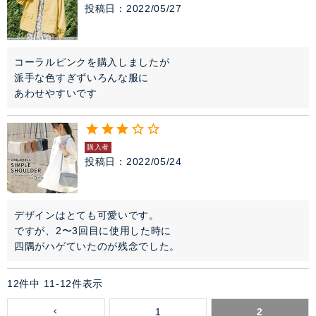
投稿日
2022/05/27
セレモニー・オケージョン
アイテム特集
コーラルピンクを購入しましたが

派手な色すぎずいろんな服に

あわせやすいです
SALE
雑誌掲載アイテム
購入者
投稿日
2022/05/24
閉じる
デザインはとても可愛いです。

ですが、2〜3回目に使用した時に

四隅がハゲていたのが残念でした。
12
件中
11
-
12
件表示
1
2