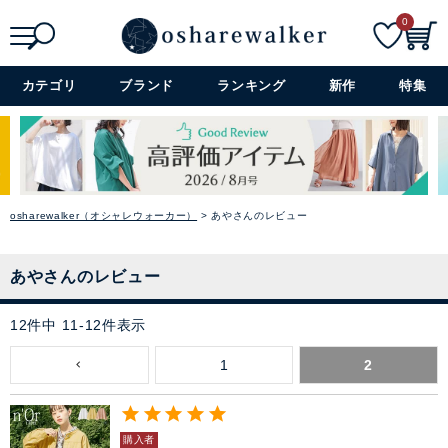
0
閉じる
ワンピース
検索
詳細検索+
カテゴリ
ブランド
ランキング
新作
特集
ぺチコート
アウター
コーデセット・セットアイテム
osharewalker（オシャレウォーカー）
あやさんのレビュー
シューズ
あやさんのレビュー
バッグ
12
件中
11
-
12
件表示
1
2
アクセサリー
ファッション雑貨
購入者