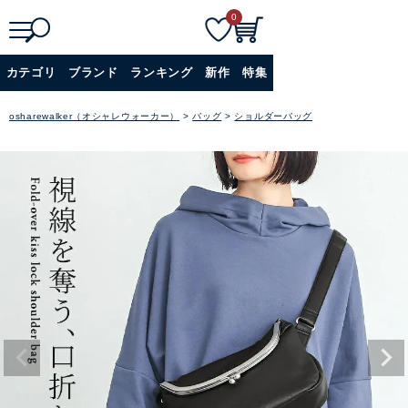
0
検
詳細検索
カテゴリ
ブランド
ランキング
新作
特集
索
+
osharewalker（オシャレウォーカー）
バッグ
ショルダーバッグ