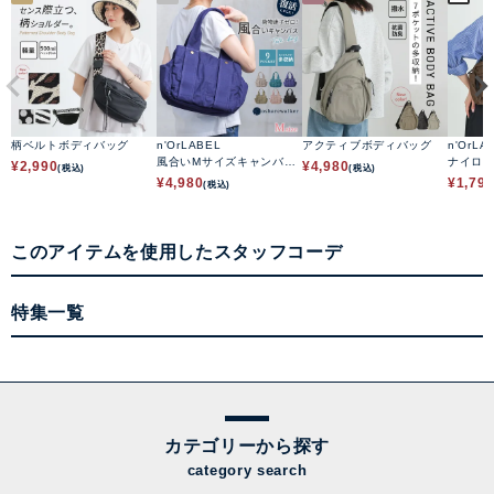
柄ベルトボディバッグ
n'OrLABEL
アクティブボディバッグ
n'OrLA
風合いMサイズキャンバス
ナイロ
¥
2,990
¥
4,980
(税込)
(税込)
トートバッグ
¥
4,980
¥
1,79
(税込)
このアイテムを使用したスタッフコーデ
特集一覧
カテゴリーから探す
category search