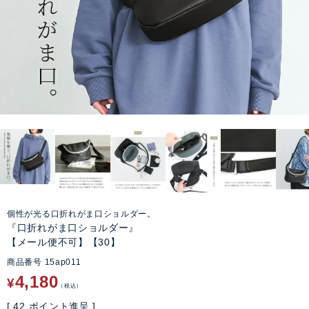
個性が光る口折れがま口ショルダー。
『口折れがま口ショルダー』
【メール便不可】【30】
商品番号
15ap011
4,180
¥
税込
[
42
ポイント進呈 ]