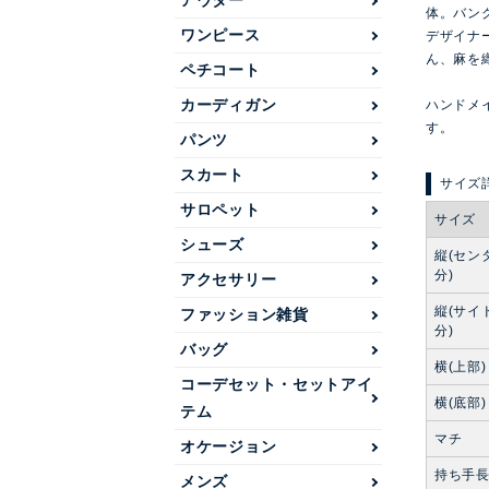
アウター
体。バン
ワンピース
デザイナ
ん、麻を
ペチコート
カーディガン
ハンドメ
す。
パンツ
スカート
サロペット
サイズ
シューズ
縦(セン
分)
アクセサリー
縦(サイ
ファッション雑貨
分)
バッグ
横(上部)
コーデセット・セットアイ
横(底部)
テム
マチ
オケージョン
持ち手
メンズ