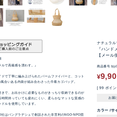
ナチュラル
『ハンド
【メール便
細
ラルで高級感を漂わす。』
商品番号
bjy
9,9
¥
イドで丁寧に編み上げられたパームファイバーと、コット
％の風合いある内袋が組み合わさった巾着カゴバッグ。
[
99
ポイン
付きで、お出かけに必要なものがきっちり収納できるのが
お届
長時間持っていても疲れにくい、柔らかなマットな質感の
ンドルを使用しています。
カラー
サ
GO社はバングラデシュで創設された非営利のNGO-NPO団