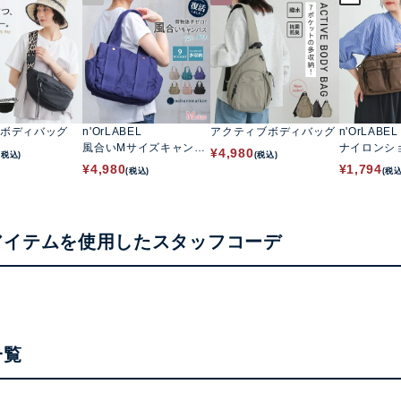
ボディバッグ
n'OrLABEL
アクティブボディバッグ
n'OrLABEL
風合いMサイズキャンバ
ナイロンシ
¥
4,980
(税込)
(税込)
ストートバッグ
グ
¥
4,980
¥
1,794
(税込)
(税込
アイテムを使用したスタッフコーデ
一覧