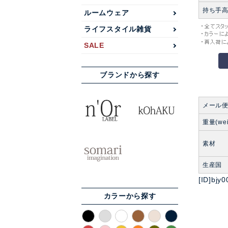
持ち手
ルームウェア
ライフスタイル雑貨
SALE
ブランドから探す
メール
重量(wei
素材
生産国
[ID]bjy0
カラーから探す