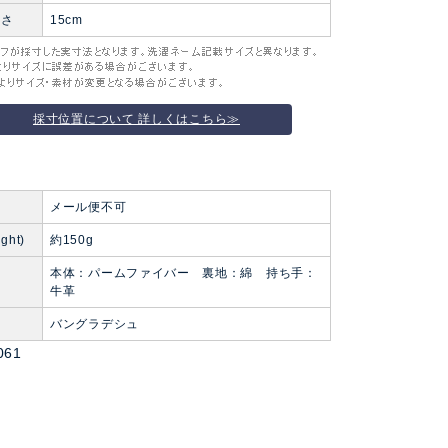
高さ
15cm
採寸位置について 詳しくはこちら≫
便
メール便不可
ght)
約150g
本体：パームファイバー 裏地：綿 持ち手：
牛革
バングラデシュ
061