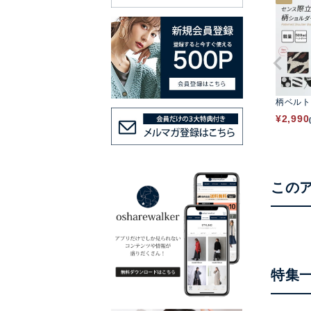
柄ベルト
¥
2,990
この
特集