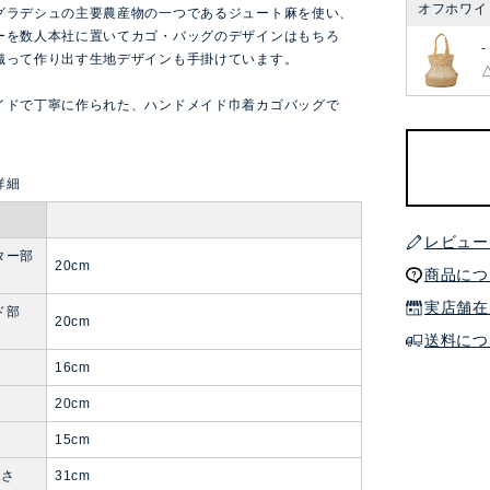
オフホワイ
グラデシュの主要農産物の一つであるジュート麻を使い、
ーを数人本社に置いてカゴ・バッグのデザインはもちろ
-
織って作り出す生地デザインも手掛けています。
イドで丁寧に作られた、ハンドメイド巾着カゴバッグで
レビュー
ター部
20cm
商品につ
実店舗在
ド部
20cm
送料につ
16cm
20cm
15cm
長さ
31cm