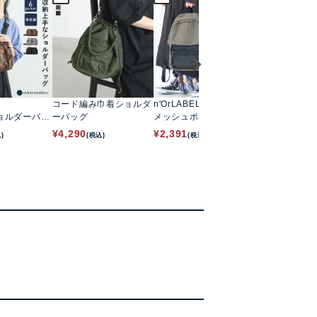
コード編み巾着ショルダ
n'OrLABEL
kOhAKU
ョルダーバッ
ーバッグ
メッシュポケットリュッ
フェイクレザ
クサック
ュック
¥
4,290
¥
2,391
¥
2,791
)
(税込)
(税込)
(税込)