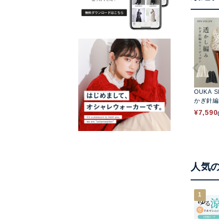
OUKA S
かぎ針編
¥
7,590
人気
1