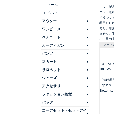
ソール
ニット製
ニット素
ベスト
て多少サ
アウター
着用した
また、着
ワンピース
ません。
ペチコート
ご了承の
スタッフ
カーディガン
パンツ
スカート
staff: A/
B89 W70
サロペット
シューズ
【普段着
Tops: M/
アクセサリー
Bottoms:
ファッション雑貨
バッグ
コーデセット・セットアイ