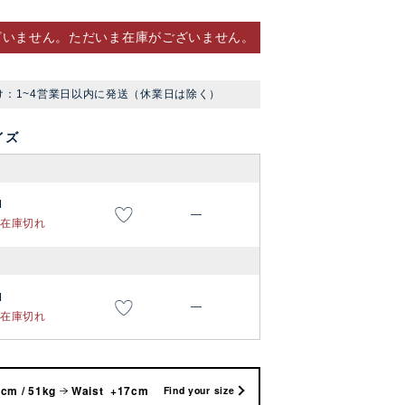
ざいません。ただいま在庫がございません。
け：1~4営業日以内に発送（休業日は除く）
イズ
M
—
在庫切れ
M
—
在庫切れ
cm / 51kg
Waist +17cm
Find your size