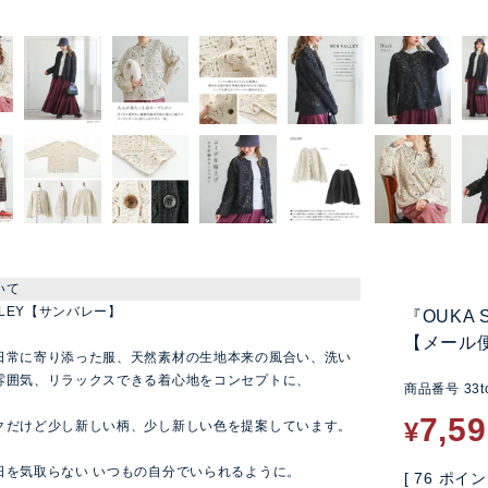
いて
ALLEY【サンバレー】
『OUKA
【メール
日常に寄り添った服、天然素材の生地本来の風合い、洗い
雰囲気、リラックスできる着心地をコンセプトに、
商品番号
33t
7,5
¥
クだけど少し新しい柄、少し新しい色を提案しています。
日を気取らない いつもの自分でいられるように。
[
76
ポイン