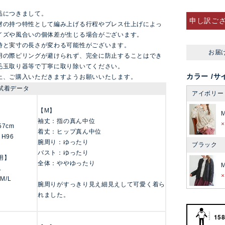
品につきまして。
申し訳ご
材の持つ特性として編み上げる行程やプレス仕上げによっ
イズや風合いの個体差が生じる場合がございます。
時と実寸の長さが変わる可能性がございます。
お届
用の際ピリングが避けられず、完全に防止することはでき
毛玉取り器等で丁寧に取り除いてください。
カラー
サ
上、ご購入いただきますようお願いいたします。
試着データ
アイボリー
【M】
袖丈：指の真ん中位
157cm
着丈：ヒップ真ん中位
 H96
腕周り：ゆったり
ブラック
バスト：ゆったり
用】
全体：ややゆったり
L
 M/L
腕周りがすっきり見え細見えして可愛く着ら
れました。
158