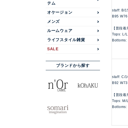
テム
staff: B/
オケージョン
B95 W76
メンズ
【普段着
ルームウェア
Tops: L/
ライフスタイル雑貨
Bottoms:
SALE
ブランドから探す
staff: C/
B92 W73
【普段着
Tops: M/
Bottoms: