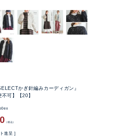
 SELECTかぎ針編みカーディガン』
便不可】【20】
o0ex
90
税込
ト進呈 ]