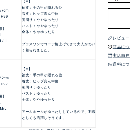
【M】
袖丈：手の甲が隠れる位
157cm
着丈：ヒップ真ん中位
 H99
腕周り：ややゆったり
バスト：ややゆったり
用】
全体：ややゆったり
LL
レビュー
 L/LL
プラスワンでコーデ格上げできて大人かわい
商品につ
く着られました。
実店舗在
送料につ
【M】
袖丈：手の甲が隠れる位
162cm
着丈：ヒップ真ん中位
 H97
腕周り：ゆったり
バスト：ゆったり
用】
全体：ややゆったり
L
 M/L
アームホールがゆったりしているので、羽織
としても活躍しそうです。