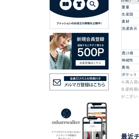
重量
生産国
素材
洗濯表示
透け感
伸縮性
裏地
ポケット
※再入荷
生産時期
がござい
最近