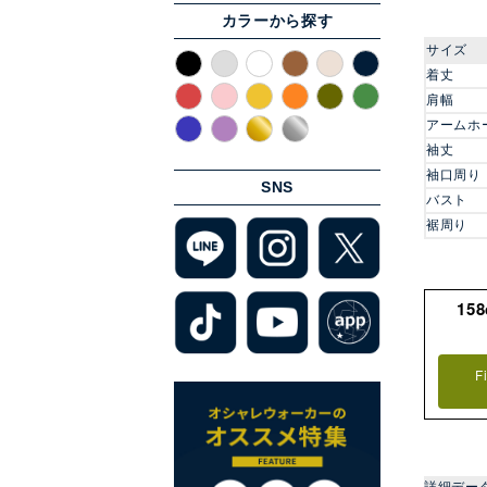
カラーから探す
サイズ
着丈
肩幅
アームホ
袖丈
袖口周り
SNS
バスト
裾周り
15
F
詳細デー