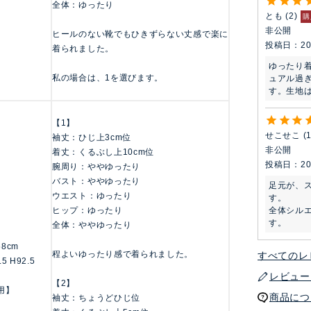
全体：ゆったり
とも
2
購
非公開
ヒールのない靴でもひきずらない丈感で楽に
投稿日
20
着られました。
ゆったり
私の場合は、1を選びます。
ュアル過
す。生地
【1】
せこせこ
袖丈：ひじ上3cm位
非公開
着丈：くるぶし上10cm位
投稿日
20
腕周り：ややゆったり
バスト：ややゆったり
足元が、
ウエスト：ゆったり
す。

全体シル
ヒップ：ゆったり
す。
全体：ややゆったり
158cm
程よいゆったり感で着られました。
すべてのレ
.5 H92.5
レビュー
【2】
用】
商品につ
袖丈：ちょうどひじ位