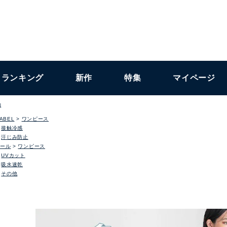
ランキング
新作
特集
マイページ
袖
LABEL
ワンピース
接触冷感
汗じみ防止
ール
ワンピース
UVカット
吸水速乾
その他