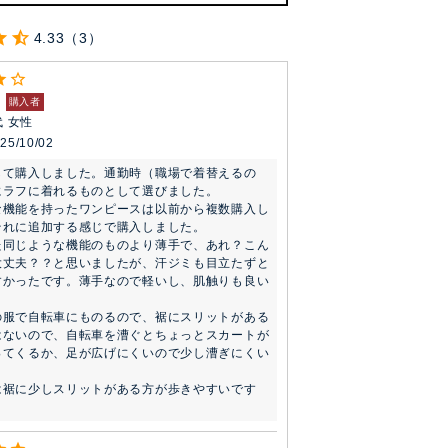
4.33
3
購入者
代
女性
25/10/02
して購入しました。通勤時（職場で着替えるの
ラフに着れるものとして選びました。

な機能を持ったワンピースは以前から複数購入し
れに追加する感じで購入しました。

た同じような機能のものより薄手で、あれ？こん
大丈夫？？と思いましたが、汗ジミも目立たずと
すかったです。薄手なので軽いし、肌触りも良い
の服で自転車にものるので、裾にスリットがある
はないので、自転車を漕ぐとちょっとスカートが
ってくるか、足が広げにくいので少し漕ぎにくい
は裾に少しスリットがある方が歩きやすいです