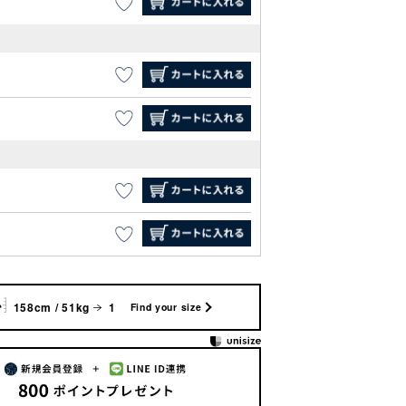
158cm / 51kg
1
Find your size