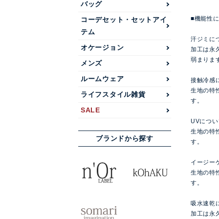
バッグ
■機能性
コーデセット・セットアイ
テム
汗ジミに
オケージョン
加工は永
弱まりま
メンズ
ルームウェア
接触冷感
生地の特
ライフスタイル雑貨
す。
SALE
UVについ
生地の特
ブランドから探す
す。
イージー
生地の特
す。
吸水速乾
加工は永