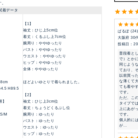
す。
試着データ
【1】
袖丈：ひじ上5cm位
ぱるぽ
24
着丈：くるぶし上7cm位
大阪府
30
腕周り：ややゆったり
投稿日
20
バスト：ややゆったり
普段着と
ウエスト：ややゆったり
で）とかに
ヒップ：ややゆったり
同じよう
全体：ややゆったり
ており、そ
以前買っ
な薄くて
158cm
ほどよいゆとりで着られました。
ても着や
4.5 H89.5
です。

【2】
ただ、こ
用】
袖丈：ひじ上3cm位
タイプで
着丈：ちょうどくるぶし位
上にあが
です。

 S/M
腕周り：ゆったり
個人的に
バスト：ゆったり
が…
ウエスト：ゆったり
ヒップ：ゆったり