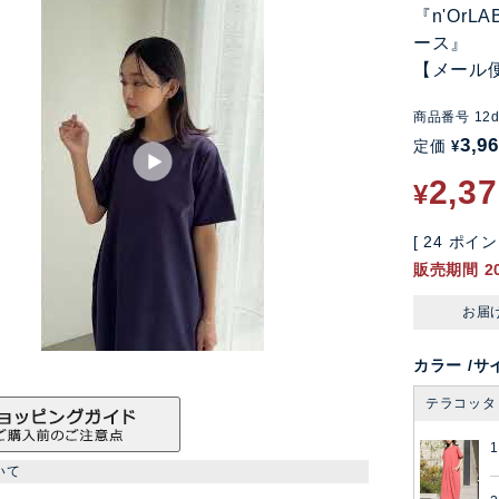
『n'Or
ース』
【メール
商品番号
12d
3,9
定価
¥
2,3
¥
[
24
ポイン
販売期間
2
お届
カラー
サ
テラコッタ
1
いて