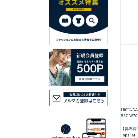
staff:C/
B87 W70
【普段着
Tops: M