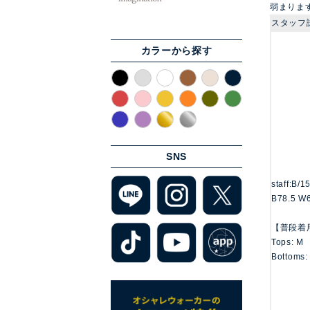
弱まりま
スタッフ
カラーから探す
SNS
staff:B/
B78.5 W6
【普段着
Tops: M
Bottoms: