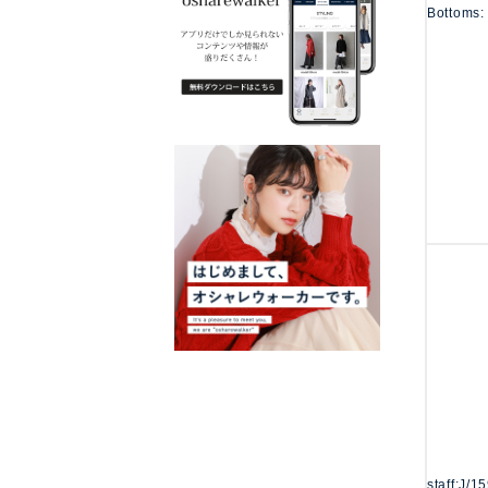
Bottoms:
staff:J/1