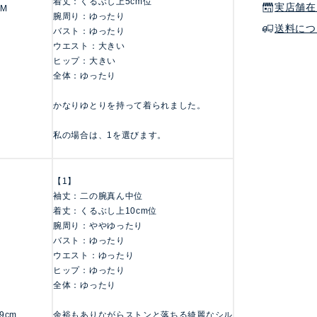
着丈：くるぶし上5cm位
実店舗在
 M
腕周り：ゆったり
送料につ
バスト：ゆったり
ウエスト：大きい
ヒップ：大きい
全体：ゆったり
かなりゆとりを持って着られました。
私の場合は、1を選びます。
【1】
袖丈：二の腕真ん中位
着丈：くるぶし上10cm位
腕周り：ややゆったり
バスト：ゆったり
ウエスト：ゆったり
ヒップ：ゆったり
全体：ゆったり
59cm
余裕もありながらストンと落ちる綺麗なシル