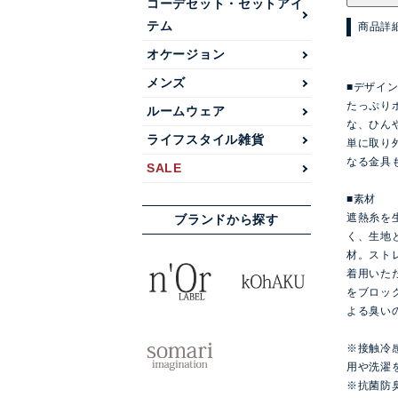
コーデセット・セットアイ
テム
商品詳
オケージョン
メンズ
■デザイ
たっぷり
ルームウェア
な、ひん
ライフスタイル雑貨
単に取り
なる金具
SALE
■素材
遮熱糸を
ブランドから探す
く、生地
材。スト
着用いた
をブロッ
よる臭い
※接触冷
用や洗濯
※抗菌防