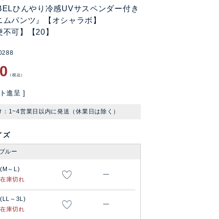
LABELひんやり冷感UVサスペンダー付き
ニムパンツ』【オシャラボ】
便不可】【20】
0288
80
税込
ト進呈 ]
け：1~4営業日以内に発送（休業日は除く）
イズ
ブルー
1(M～L)
—
在庫切れ
(LL～3L)
—
在庫切れ