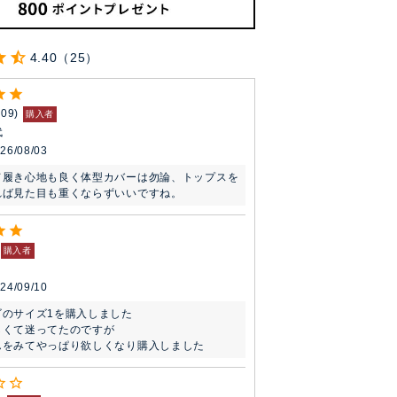
4.40
25
109
購入者
代
26/08/03
て履き心地も良く体型カバーは勿論、トップスを
れば見た目も重くならずいいですね。
購入者
24/09/10
のサイズ1を購入しました

くて迷ってたのですが

んをみてやっぱり欲しくなり購入しました