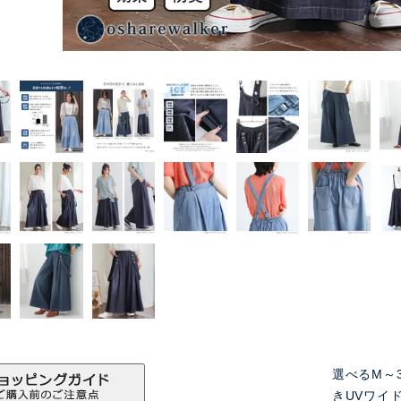
選べるM～
きUVワイ