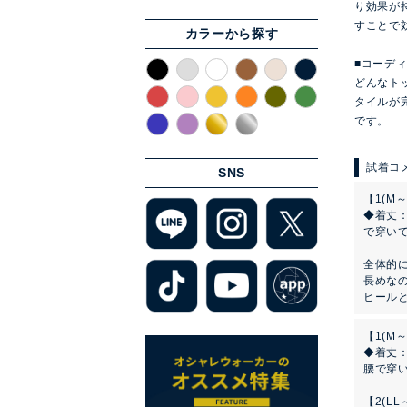
り効果が
すことで
カラーから探す
■コーデ
どんなト
タイルが
です。
SNS
【1(M～
◆着丈
で穿い
全体的
長めな
ヒール
【1(M～
◆着丈
腰で穿
【2(LL