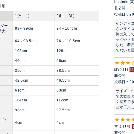
basimin
3
非公開
投稿日
20
1(M～L)
2(LL～3L)
インディゴ
ンダー
89～99cm
94～104cm
さいサイ
最大)
気に入っ
ッグや下
ト
64～98.5cm
76～110.5cm
した。着
でないと
108cm
128cm
幅
46cm
56cm
ぽめ
1
購
35cm
38.5cm
非公開
42.5cm
46.5cm
投稿日
20
61cm
63cm
サイズ1
で大丈夫
104cm
112cm
く調整で
とか工夫
93cm
97.5cm
トゴム
4cm
4cm
マミ
14
非公開