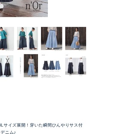
3Lサイズ展開！穿いた瞬間ひんやりサス付
ドデニム♪