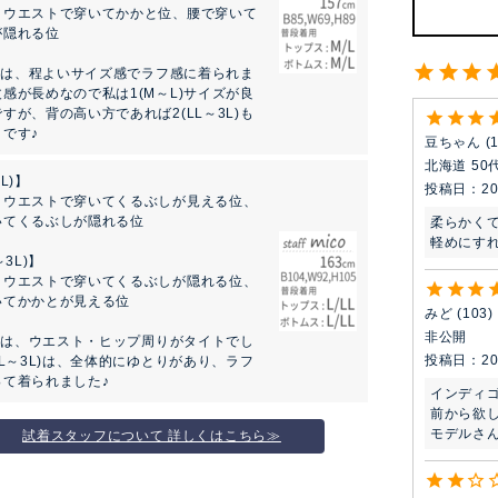
：ウエストで穿いてかかと位、腰で穿いて
が隠れる位
L)は、程よいサイズ感でラフ感に着られま
感が長めなので私は1(M～L)サイズが良
すが、背の高い方であれば2(LL～3L)も
です♪
豆ちゃん
北海道
50
L)】
投稿日
20
：ウエストで穿いてくるぶしが見える位、
いてくるぶしが隠れる位
柔らかく
軽めにす
～3L)】
：ウエストで穿いてくるぶしが隠れる位、
いてかかとが見える位
みど
103
非公開
L)は、ウエスト・ヒップ周りがタイトでし
投稿日
20
LL～3L)は、全体的にゆとりがあり、ラフ
って着られました♪
インディゴ
前から欲し
モデルさ
試着スタッフについて 詳しくはこちら≫