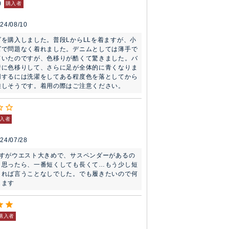
購入者
24/08/10
を購入しました。普段LからLLを着ますが、小
ズで問題なく着れました。デニムとしては薄手で
ていたのですが、色移りが酷くて驚きました。バ
着に色移りして、さらに足が全体的に青くなりま
用するには洗濯をしてある程度色を落としてから
難しそうです。着用の際はご注意ください。
入者
24/07/28
ですがウエスト大きめで、サスペンダーがあるの
と思ったら、一番短くしても長くて…もう少し短
きれば言うことなしでした。でも履きたいので何
します
購入者