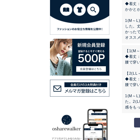
◆着丈
かかと
1(M～
した。丈
かったで
オススメ
【1(M～
◆着丈
腰で穿
【2(LL
◆着丈
腰で穿
1(M～
た。2(
感をも