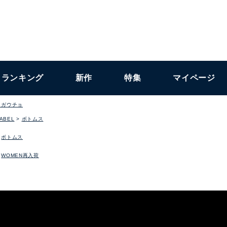
ランキング
新作
特集
マイページ
・ガウチョ
LABEL
ボトムス
ボトムス
WOMEN再入荷