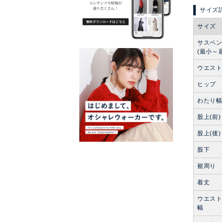
サイズ
サスペ
(最小～
ウエス
ヒップ
わたり
股上(前)
股上(後)
股下
裾周り
着丈
ウエス
幅