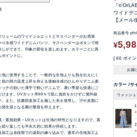
『n'Or
細
ワイドデ
【メール
ン
商品番号
pfn
ボリュームのワイドシルエットとサスペンダーがお洒落
5,9
やり冷感ワイドデニムパンツ。サスペンダーはボタンで簡
¥
外しができて、印象の変化を楽しめます。カラーごとに異
もポイントに。
[
60
ポイン
お届
生地に使用することで、一般的な生地よりも熱を伝えにく
と肌の間の温度上昇を抑える接触冷感のひんやりデニム素
カラー
サ
レッチの効いた薄手で軽いデニムで、暑い季節も快適にご
だけます。UVカット率99％で肌に負担をかけずに紫外線
ウォッシュ
ク。また、抗菌防臭加工を施した糸を使用し、汗や皮脂に
の発生源となる菌の繁殖を抑えます。
感・遮熱効果・UVカットは生地の特性となりますので、着
2
を繰り返しても半永久的に効果が持続します。
臭加工は糸段階での薬剤の練り込みで、通常の生地加工よ