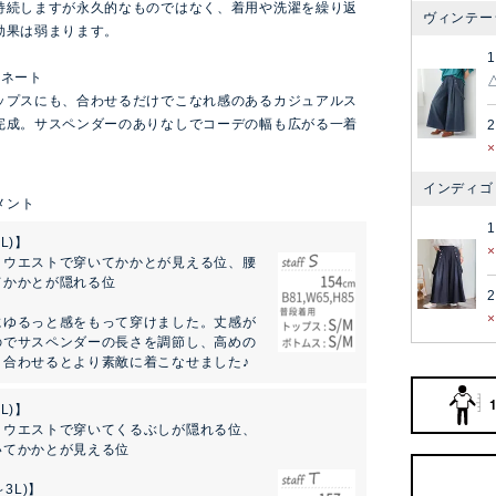
持続しますが永久的なものではなく、着用や洗濯を繰り返
ヴィンテー
効果は弱まります。
ィネート
ップスにも、合わせるだけでこなれ感のあるカジュアルス
完成。サスペンダーのありなしでコーデの幅も広がる一着
2
インディゴ
L)】
：ウエストで穿いてかかとが見える位、腰
てかかとが隠れる位
2
にゆるっと感をもって穿けました。丈感が
のでサスペンダーの長さを調節し、高めの
と合わせるとより素敵に着こなせました♪
L)】
：ウエストで穿いてくるぶしが隠れる位、
いてかかとが見える位
～3L)】