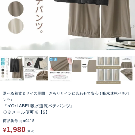
選べる着丈＆サイズ展開！さらりとインに合わせて安心！吸水速乾ペチパ
ンツ♪
『n'OrLABEL吸水速乾ペチパンツ』
◇※メール便可※【5】
商品番号
pjn0418
1,980
¥
税込