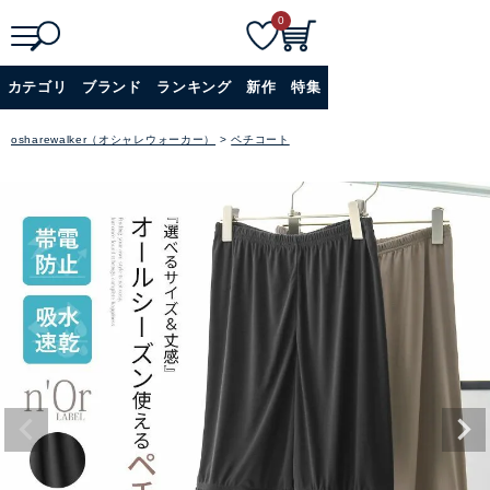
0
検
詳細検索
カテゴリ
ブランド
ランキング
新作
特集
索
+
osharewalker（オシャレウォーカー）
ペチコート