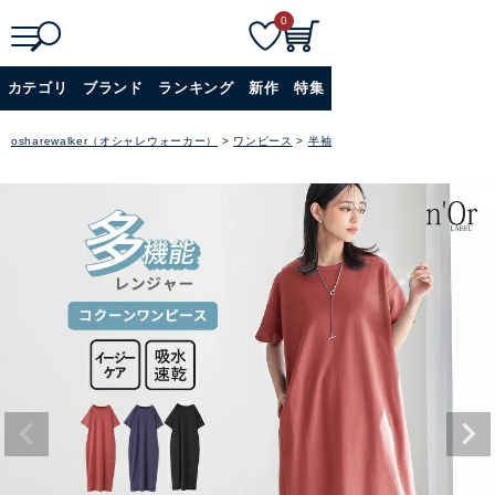
0
検
詳細検索
カテゴリ
ブランド
ランキング
新作
特集
索
+
osharewalker（オシャレウォーカー）
ワンピース
半袖