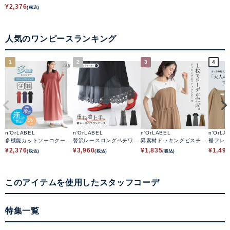
ワンピース
¥
2,376
(税込)
人気のワンピースランキング
1
2
3
4
n'OrLABEL
n'OrLABEL
n'OrLABEL
n'OrLA
多機能カットソーコクーン
贅沢レースロングペチワン
異素材ドッキングビスチェ
裾フレ
ワンピース
ピース
ワンピース
ース
¥
2,376
¥
3,960
¥
1,835
¥
1,49
(税込)
(税込)
(税込)
このアイテムを使用したスタッフコーデ
特集一覧