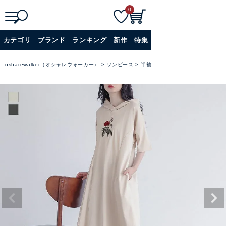
0
検
詳細検索
カテゴリ
ブランド
ランキング
新作
特集
索
+
osharewalker（オシャレウォーカー）
ワンピース
半袖