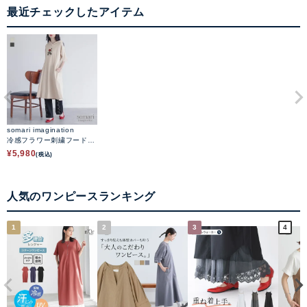
最近チェックしたアイテム
somari imagination
冷感フラワー刺繍フードワ
ンピース
¥
5,980
(税込)
人気のワンピースランキング
1
2
3
4