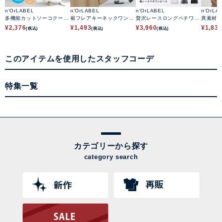
n'OrLABEL
n'OrLABEL
n'OrLABEL
n'OrLA
多機能カットソーコクーン
裾フレアキーネックワンピ
贅沢レースロングペチワン
異素材
ワンピース
ース
ピース
ワンピ
¥
2,376
¥
1,493
¥
3,960
¥
1,83
(税込)
(税込)
(税込)
このアイテムを使用したスタッフコーデ
特集一覧
カテゴリーから探す
category search