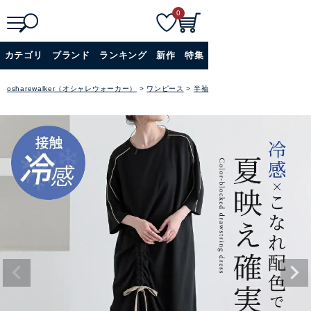
0
検
詳細検索
カテゴリ
ブランド
ランキング
新作
特集
索
+
osharewalker（オシャレウォーカー）
ワンピース
半袖