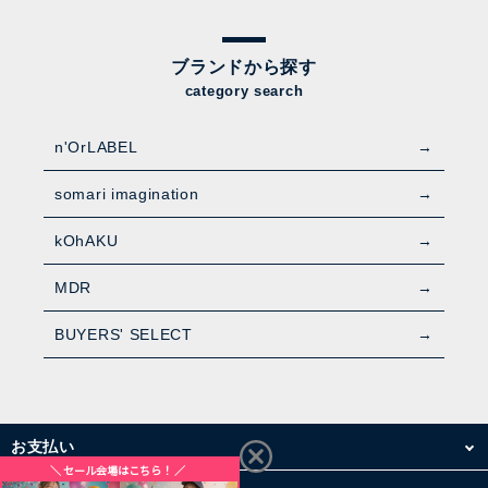
ブランドから探す
category search
n'OrLABEL
somari imagination
kOhAKU
MDR
BUYERS' SELECT
お支払い