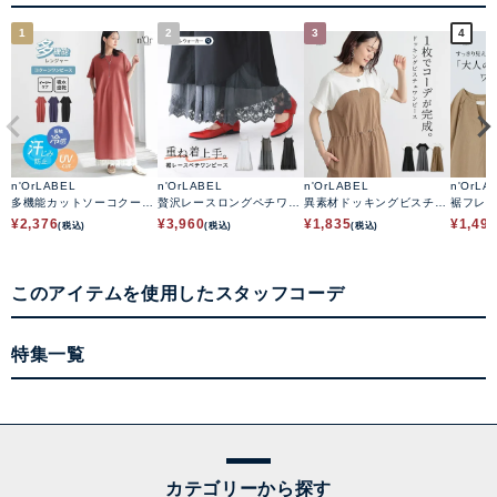
1
2
3
4
n'OrLABEL
n'OrLABEL
n'OrLABEL
n'OrLA
多機能カットソーコクーン
贅沢レースロングペチワン
異素材ドッキングビスチェ
裾フレ
ワンピース
ピース
ワンピース
ース
¥
2,376
¥
3,960
¥
1,835
¥
1,49
(税込)
(税込)
(税込)
このアイテムを使用したスタッフコーデ
特集一覧
カテゴリーから探す