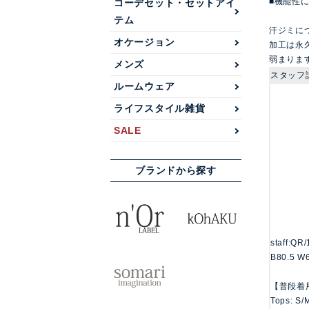
■機能性
コーデセット・セットアイ
テム
汗ジミに
オケージョン
加工は永
弱まりま
メンズ
スタッフ
ルームウェア
ライフスタイル雑貨
SALE
ブランドから探す
staff:QR
B80.5 W
【普段着
Tops: S/