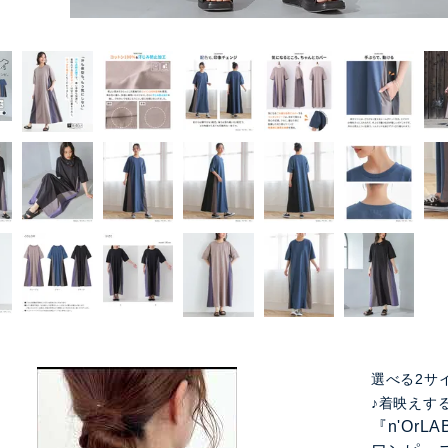
選べる2サ
♪着映えす
『n'Or