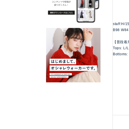
staff:H/
B98 W84
【普段着
Tops: L/
Bottoms: