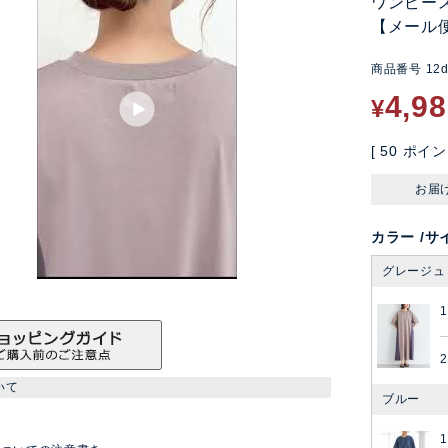
ワンピー
【メール
商品番号
12
4,9
¥
[
50
ポイン
お届
カラー
サ
グレージュ
1
2
いて
ブルー
1