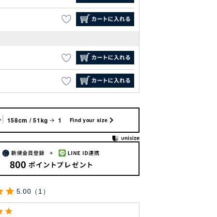
158cm / 51kg
1
Find your size
5.00
1