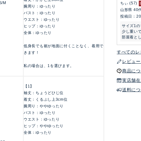
S/M
ちぃ
57
腕周り：ゆったり
山形県
40
バスト：ゆったり
投稿日
20
ウエスト：ゆったり
サイズ1の
ヒップ：ゆったり
少し重いで
全体：ゆったり
部屋着と
低身長でも裾が地面に付くことなく、着用で
すべてのレ
きます！
レビュー
私の場合は、1を選びます。
商品につ
実店舗在
【1】
送料につ
袖丈：ちょうどひじ位
着丈：くるぶし上3cm位
腕周り：ややゆったり
バスト：ゆったり
ウエスト：ゆったり
ヒップ：ややゆったり
全体：ゆったり