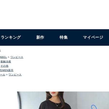
ランキング
新作
特集
マイページ
袖
LABEL
ワンピース
接触冷感
その他
WOMEN新作
ール
ワンピース