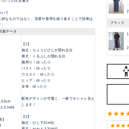
についての注意書き
2
ついて
久的なものではなく、洗濯や着用を繰り返すことで効果は
ブラック
す。
試着データ
1
【1】
2
袖丈：ちょうどひじが隠れる位
着丈：くるぶしが隠れる位
腕周り：ゆったり
バスト：ゆったり
ウエスト：ゆったり
ヒップ：ゆったり
全体：ゆったり
配色デザインが可愛く、一枚でオシャレ見え
/153cm
します！
61.5 H86
【2】
用】
袖丈：ひじ下3cm位
M
着丈：かかと上3cm位