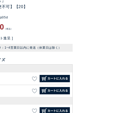
ス』
便不可】【20】
dp05d
80
税込
ト進呈 ]
け：1~4営業日以内に発送（休業日は除く）
イズ