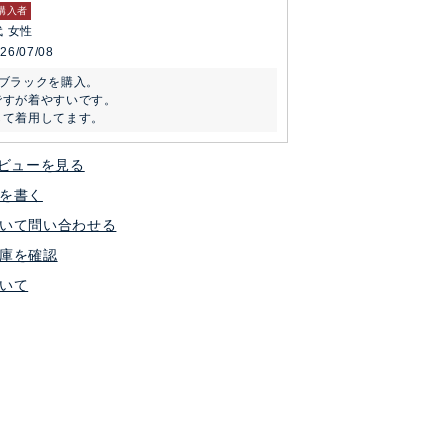
購入者
代
女性
26/07/08
ブラックを購入。

すが着やすいです。

して着用してます。
ビューを見る
を書く
いて問い合わせる
庫を確認
いて