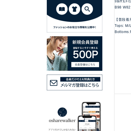
staff:EF
B98 W82
【普段着
Tops: M/
Bottoms: