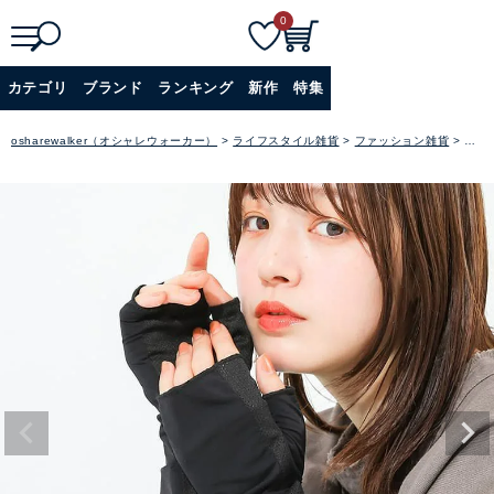
0
検
詳細検索
カテゴリ
ブランド
ランキング
新作
特集
索
+
osharewalker（オシャレウォーカー）
ライフスタイル雑貨
ファッション雑貨
アー