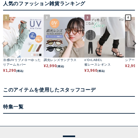
人気のファッション雑貨ランキング
1
2
3
4
冷感UVリブメローゆった
調光レンズサングラス
n'OrLABEL
シアー
りアームカバー
裾レースレギンス
¥
2,990
¥
2,99
(税込)
¥
1,290
¥
3,960
(税込)
(税込)
このアイテムを使用したスタッフコーデ
特集一覧