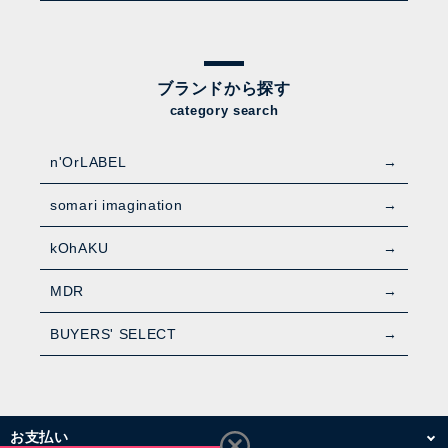
ブランドから探す
category search
n'OrLABEL
somari imagination
kOhAKU
MDR
BUYERS' SELECT
お支払い