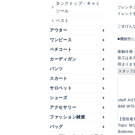
タンクトップ・キャミ
フレンチ
ソール
トレンド
ベスト
ごきげん
アウター
■機能性
ワンピース
ペチコート
接触冷感
加工は永
カーディガン
弱まりま
パンツ
スタッフ
スカート
サロペット
シューズ
staff: A/
B89 W70
アクセサリー
ファッション雑貨
【普段着
Tops: M/
バッグ
Bottoms: