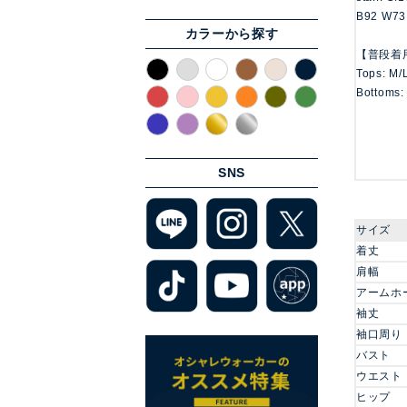
B92 W73
カラーから探す
【普段着
Tops: M/
Bottoms:
SNS
サイズ
着丈
肩幅
アームホ
袖丈
袖口周り
バスト
ウエスト
ヒップ