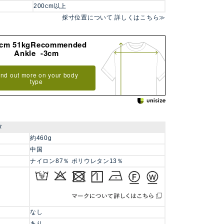
200cm以上
採寸位置について 詳しくはこちら≫
8cm 51kgRecommended
Ankle -3cm
ind out more on your body
type
タ
約460g
中国
ナイロン87％ ポリウレタン13％
なし
あり