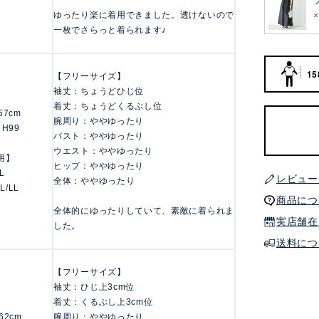
ゆったり楽に着用できました。透けないので
一枚でさらっと着られます♪
15
【フリーサイズ】
袖丈：ちょうどひじ位
着丈：ちょうどくるぶし位
157cm
腕周り：ややゆったり
 H99
バスト：ややゆったり
ウエスト：ややゆったり
用】
ヒップ：ややゆったり
LL
レビュー
全体：ややゆったり
 L/LL
商品につ
全体的にゆったりしていて、素敵に着られま
実店舗在
した。
送料につ
【フリーサイズ】
袖丈：ひじ上3cm位
着丈：くるぶし上3cm位
162cm
腕周り：ややゆったり