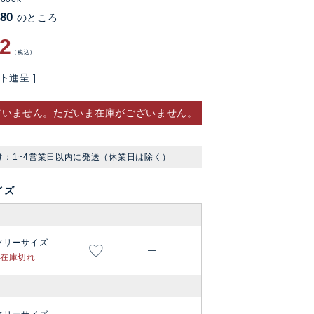
780
のところ
12
税込
ト進呈 ]
ざいません。ただいま在庫がございません。
け：1~4営業日以内に発送（休業日は除く）
イズ
フリーサイズ
—
在庫切れ