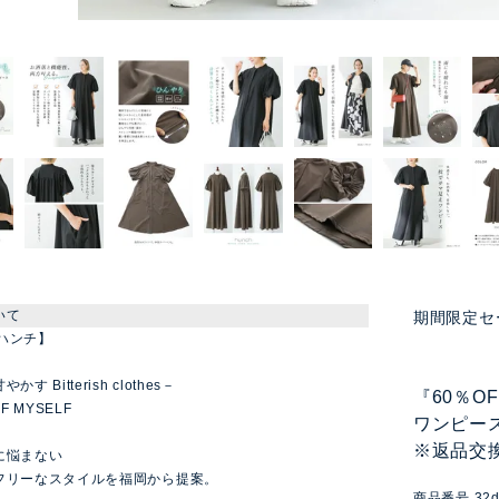
いて
期間限定セ
【ハンチ】
す Bitterish clothes－
『60％O
F MYSELF
ワンピー
※返品交
に悩まない
フリーなスタイルを福岡から提案。
商品番号
32