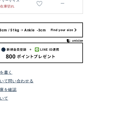
フリーサイズ
—
在庫切れ
8cm / 51kg
Ankle -3cm
Find your size
を書く
いて問い合わせる
庫を確認
いて