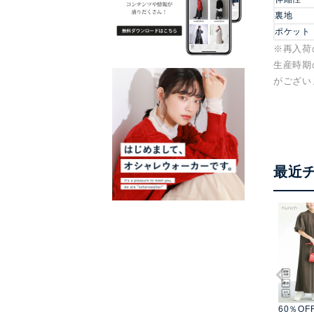
裏地
ポケット
※再入荷
生産時期
がござい
最近
60％OF