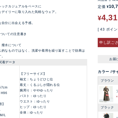
10,
シックカジュアルをベースに
定価
¥
をデイリーに取り入れた気軽なウェア。
4,3
¥
な自分に出会える予感。
[
43
ポイン
についての注意書き
申し訳ご
・撥水について
久的なものではなく、洗濯や着用を繰り返すことで効果は
す。
お届
試着データ
カラー
サ
【フリーサイズ】
袖丈：ちょうどひじ位
ブラウン
着丈：くるぶしが隠れる位
157cm
腕周り：ややゆったり
 H96
バスト：ゆったり
ウエスト：ゆったり
用】
ヒップ：ゆったり
ブラック
L
全体：ゆったり
 M/L