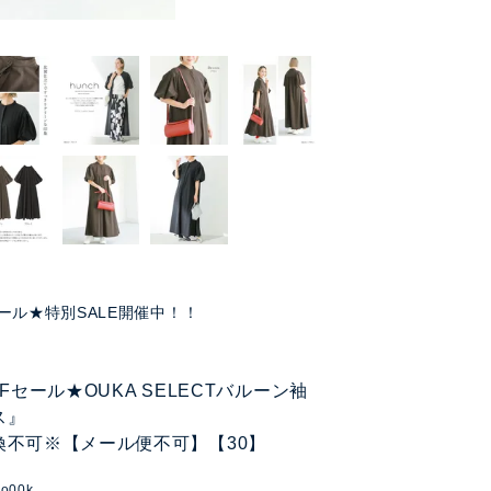
ール★特別SALE開催中！！
FFセール★OUKA SELECTバルーン袖
ス』
換不可※【メール便不可】【30】
do00k