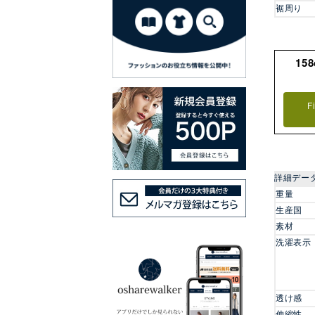
裾周り
15
F
詳細デー
重量
生産国
素材
洗濯表示
透け感
伸縮性