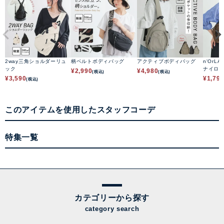
2way三角ショルダーリュ
柄ベルトボディバッグ
アクティブボディバッグ
n'OrLA
ック
ナイロ
¥
2,990
¥
4,980
(税込)
(税込)
¥
3,590
¥
1,79
(税込)
このアイテムを使用したスタッフコーデ
特集一覧
カテゴリーから探す
category search