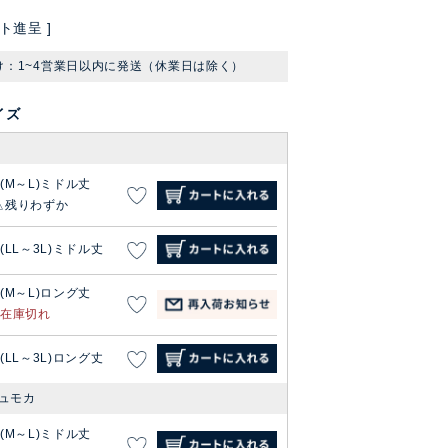
ト進呈 ]
け：1~4営業日以内に発送（休業日は除く）
イズ
1(M～L)ミドル丈
残りわずか
2(LL～3L)ミドル丈
1(M～L)ロング丈
在庫切れ
2(LL～3L)ロング丈
ュモカ
1(M～L)ミドル丈