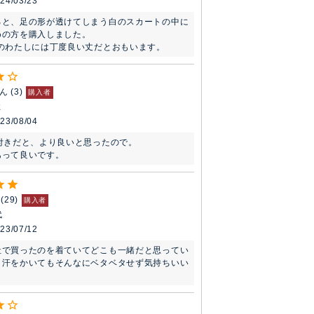
24/03/23
ると、足の形が透けてしまう白のスカートの中に
の方を購入しました。

mのわたしには丁度良い丈だとおもいます。
ゃん
3
購入者
性
23/08/04
付きだと、より良いと思ったので。

あって良いです。
29
購入者
代
23/07/12
社で買ったのを着ていてどこも一緒だと思ってい
、汗をかいてもそんなにベタベタせず気持ちいい