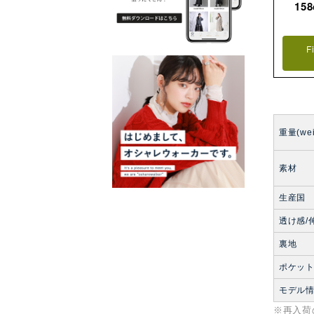
15
F
重量(wei
素材
生産国
透け感/
裏地
ポケッ
モデル
※再入荷