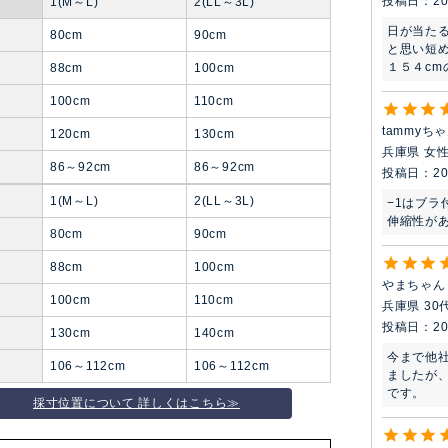
投稿日
20
丈
1(M～L)
2(LL～3L)
日が当た
80cm
90cm
と思い短め
１５４c
ト
88cm
100cm
100cm
110cm
tammyち
120cm
130cm
兵庫県
女
86～92cm
86～92cm
投稿日
20
丈
1(M～L)
2(LL～3L)
−1はブラ
伸縮性が
80cm
90cm
ト
88cm
100cm
やまちゃん
100cm
110cm
兵庫県
30
投稿日
20
130cm
140cm
今まで他
106～112cm
106～112cm
ましたが
です。
採寸位置について 詳しくはこちら≫