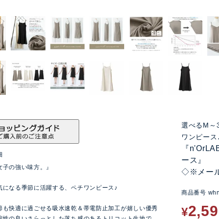
選べるM～
ワンピース
『n'Or
細
ース』
女子の強い味方。』
◇※メー
気になる季節に活躍する、ペチワンピース♪
商品番号
wh
2,5
節も快適に過ごせる吸水速乾＆帯電防止加工が嬉しい優秀
¥
縮性の良いさらっとした落ち感のあるトリコット生地で、