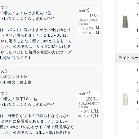
グ丈】
～L)着丈：ふくらはぎ真ん中位
L～3L)着丈：ふくらはぎ真ん中位
L)は、バストに沿いますがその他はゆとり
ッキリと着られました。2(LL～3L)は、
に体に沿うことなく程よいゆとりをもって
した。私の場合は、サイズ1(M～L)を選
。ゆったりとした着用を希望の方はサイズ
ライトベー
～3L)がオススメです。
ル丈】
～L)着丈：膝上位
L～3L)着丈：膝上位
グ丈】
～L)着丈：膝下10cm位
L～3L)着丈：ふくらはぎ真ん中位
L)は、伸縮性があるので着られなくはない
全体的に窮屈感がありました。2(LL～
、程よいゆとりのあるサイズ感で窮屈感なく
した。私の場合は、2(LL～3L)を選びま