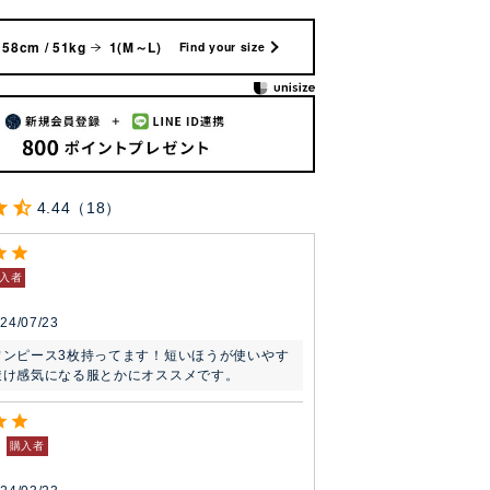
158cm / 51kg
1(M～L)
Find your size
4.44
18
入者
24/07/23
ワンピース3枚持ってます！短いほうが使いやす
透け感気になる服とかにオススメです。
購入者