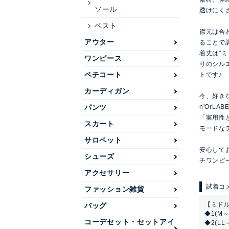
ソール
透けにく
ベスト
襟元は合
アウター
ることで
着丈は"ミ
ワンピース
りのシル
ペチコート
トです♪
カーディガン
今、好き
パンツ
n'OrLAB
「実用性
スカート
モードな
サロペット
安心してお
シューズ
チワンピ
アクセサリー
ファッション雑貨
【ミド
バッグ
◆1(M
コーデセット・セットアイ
◆2(L