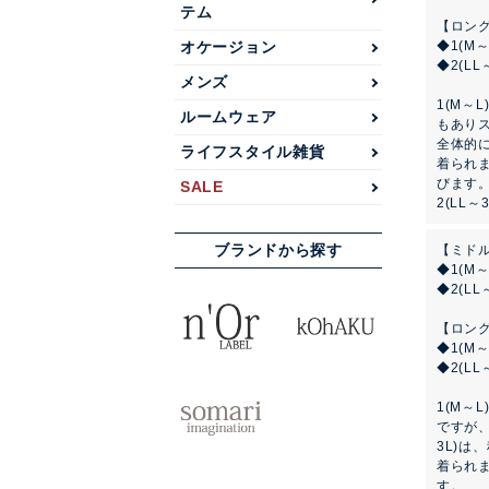
テム
【ロン
オケージョン
◆1(M
◆2(L
メンズ
1(M～
ルームウェア
もありス
全体的
ライフスタイル雑貨
着られま
びます
SALE
2(LL
ブランドから探す
【ミド
◆1(M
◆2(L
【ロン
◆1(M
◆2(L
1(M～
ですが、
3L)は
着られま
す。