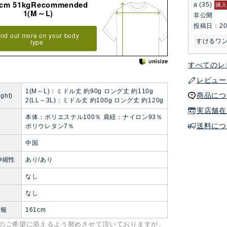
8cm 51kgRecommended
a
35
購入
1(M～L)
非公開
投稿日
20
ind out more on your body
すけるワ
type
すべてのレ
レビュー
1(M～L)：ミドル丈 約90g ロング丈 約110g
商品につ
ght)
2(LL～3L)：ミドル丈 約100g ロング丈 約120g
実店舗在
本体：ポリエステル100％ 肩紐：ナイロン93％
送料につ
ポリウレタン7％
中国
伸縮性
あり/あり
なし
ト
なし
情報
161cm
のご希望に添えるよう努めさせて頂いておりますが、