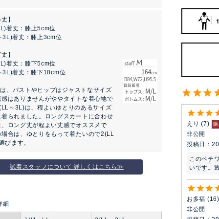
ル丈】
～L)着丈：膝上5cm位
L～3L)着丈：膝上3cm位
グ丈】
～L)着丈：膝下5cm位
～3L)着丈：膝下10cm位
L)は、バストやヒップはジャストなサイズ
屈感はありませんがややタイトな着心地で
(LL～3L)は、程よいゆとりのあるサイズ
に着られました。ロングスカートに合わせ
えり
7
購
は、ロング丈が程よい丈感でオススメで
非公開
場合は、ゆとりをもって着たいので2(LL
を選びます。
投稿日
20
このペチ
試着スタッフについて 詳しくはこちら≫
いです。
お多福
16
非公開