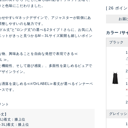
さと色味にこだわりました。
[
26
ポイン
わせやすいVネックデザインで、アジャスターが前側にあ
お届
調整しやすいのも魅力です。
ドル丈"と"ロング丈"の選べる2タイプ！さらに、お気に入
カラー
サ
エットがきっと見つかるM～3Lサイズ展開も嬉しいポイン
ブラック
な物、興味あることを自由な発想で表現できる≪
EL ≫。
と機能性、そして遊び感覚」、多面性を楽しめるピュアで
デザインライン。
洒落を楽しめる≪n'OrLABEL≫着丈が選べるインナーペ
ースです。
グレイッシ
ル丈】
～L)着丈：膝上位
L～3L)着丈：膝上位