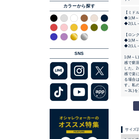
カラーから探す
【ミド
◆1(M
◆2(L
【ロン
◆1(M
◆2(LL
SNS
1(M～
感で窮
した。2
感で楽
る場合
す。私の
～3L)