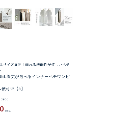
3Lサイズ展開！頼れる機能性が嬉しいペチ
♪
LABEL着丈が選べるインナーペチワンピ
ル便可※【5】
n0206
90
税込