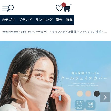
0
検
詳細検索
カテゴリ
ブランド
ランキング
新作
特集
索
+
osharewalker（オシャレウォーカー）
ライフスタイル雑貨
ファッション雑貨
フェ