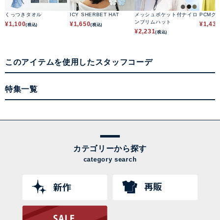
くっつきタオル
ICY SHERBET HAT
メッシュポケット付ナイロ
PCMク
ンブリムハット
¥
1,100
¥
1,650
¥
1,43
(税込)
(税込)
¥
2,231
(税込)
このアイテムを使用したスタッフコーデ
特集一覧
カテゴリーから探す
category search