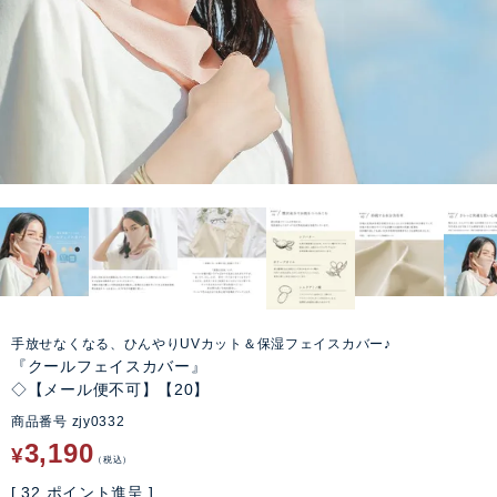
手放せなくなる、ひんやりUVカット＆保湿フェイスカバー♪
『クールフェイスカバー』
◇【メール便不可】【20】
商品番号
zjy0332
3,190
¥
税込
[
32
ポイント進呈 ]