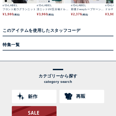
n'OrLABEL
n'OrLABEL
n'OrLABEL
n'OrLA
フロント釦ラグランニット
涼ニットUV五分袖ドルマ
前後２wayループヤーン配
ドルマ
ンカーディガン
色ニット
¥
1,980
¥
3,960
¥
2,376
¥
3,96
(税込)
(税込)
(税込)
このアイテムを使用したスタッフコーデ
特集一覧
カテゴリーから探す
category search