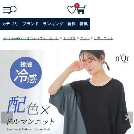
0
検
詳細検索
カテゴリ
ブランド
ランキング
新作
特集
索
+
osharewalker（オシャレウォーカー）
トップス
ニット
サマーニット