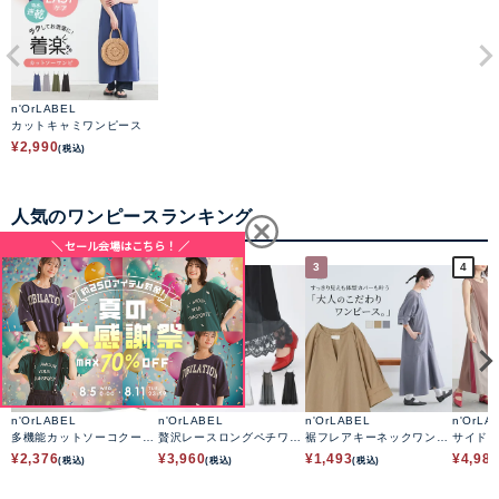
n'OrLABEL
カットキャミワンピース
¥
2,990
(税込)
人気のワンピースランキング
1
2
3
4
n'OrLABEL
n'OrLABEL
n'OrLABEL
n'OrLA
多機能カットソーコクーン
贅沢レースロングペチワン
裾フレアキーネックワンピ
サイド
ワンピース
ピース
ース
リーブ
¥
2,376
¥
3,960
¥
1,493
¥
4,98
(税込)
(税込)
(税込)