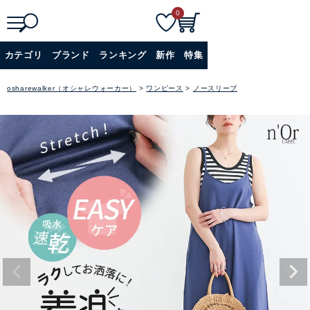
0
検
詳細検索
カテゴリ
ブランド
ランキング
新作
特集
索
+
osharewalker（オシャレウォーカー）
ワンピース
ノースリーブ