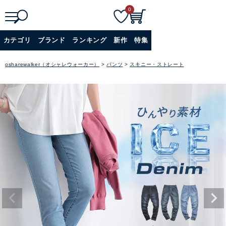
0
検
詳細検索
カテゴリ
ブランド
ランキング
新作
特集
索
+
osharewalker（オシャレウォーカー）
パンツ
スキニー・ストレート