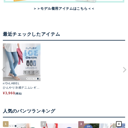
＞＞モデル着用アイテムはこちら＜＜
最近チェックしたアイテム
n'OrLABEL
ひんやり冷感デニムレギパ
ン
¥
3,960
(税込)
人気のパンツランキング
1
2
3
4