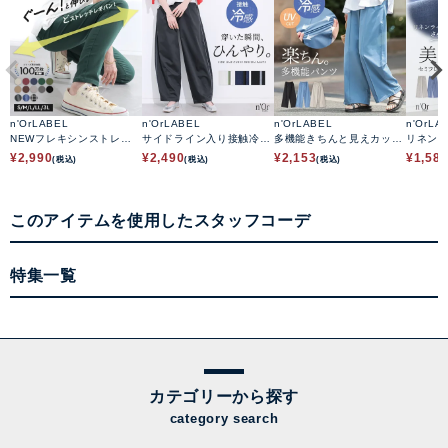
n'OrLABEL
n'OrLABEL
n'OrLABEL
n'OrLA
NEWフレキシンストレッ
サイドライン入り接触冷感
多機能きちんと見えカット
リネン
チレギパン
カーブパンツ
ソーワイドパンツ
アパン
¥
2,990
¥
2,490
¥
2,153
¥
1,58
(税込)
(税込)
(税込)
このアイテムを使用したスタッフコーデ
特集一覧
カテゴリーから探す
category search