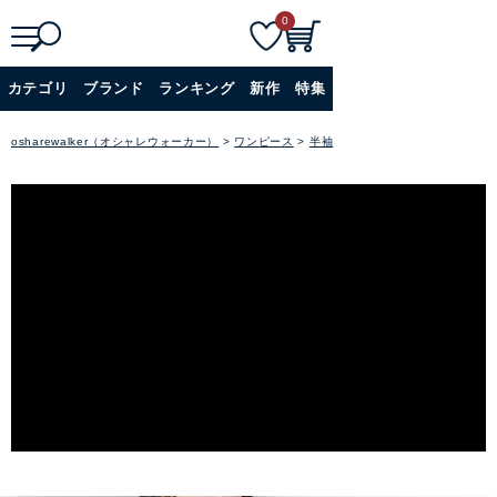
0
検
詳細検索
カテゴリ
ブランド
ランキング
新作
特集
索
+
osharewalker（オシャレウォーカー）
ワンピース
半袖