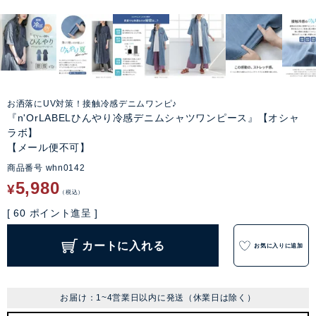
お洒落にUV対策！接触冷感デニムワンピ♪
『n'OrLABELひんやり冷感デニムシャツワンピース』【オシャ
ラボ】
【メール便不可】
商品番号
whn0142
5,980
¥
税込
[
60
ポイント進呈 ]
カートに入れる
お気に入りに追加
お届け：1~4営業日以内に発送（休業日は除く）