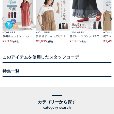
n'OrLABEL
n'OrLABEL
n'OrLABEL
n'OrLA
多機能カットソーコクーン
異素材ドッキングビスチェ
贅沢レースロングペチワン
裾フレ
ワンピース
ワンピース
ピース
ース
¥
2,376
¥
1,835
¥
3,960
¥
1,49
(税込)
(税込)
(税込)
このアイテムを使用したスタッフコーデ
特集一覧
カテゴリーから探す
category search