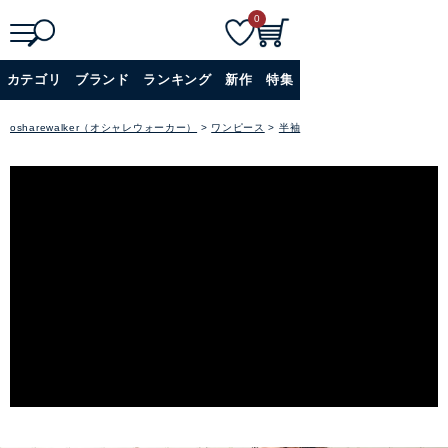
0
検
詳細検索
カテゴリ
ブランド
ランキング
新作
特集
索
+
osharewalker（オシャレウォーカー）
ワンピース
半袖