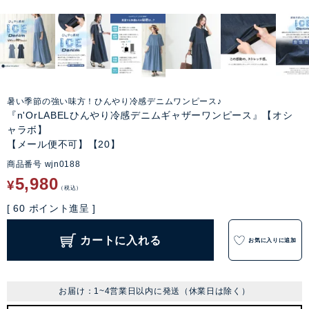
暑い季節の強い味方！ひんやり冷感デニムワンピース♪
『n'OrLABELひんやり冷感デニムギャザーワンピース』【オシ
ャラボ】
【メール便不可】【20】
商品番号
wjn0188
5,980
¥
税込
[
60
ポイント進呈 ]
カートに入れる
お気に入りに追加
お届け：1~4営業日以内に発送（休業日は除く）