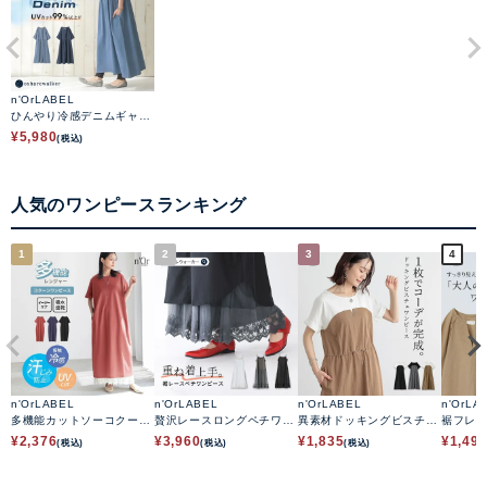
n'OrLABEL
ひんやり冷感デニムギャザ
ーワンピース
¥
5,980
(税込)
人気のワンピースランキング
1
2
3
4
n'OrLABEL
n'OrLABEL
n'OrLABEL
n'OrLA
多機能カットソーコクーン
贅沢レースロングペチワン
異素材ドッキングビスチェ
裾フレ
ワンピース
ピース
ワンピース
ース
¥
2,376
¥
3,960
¥
1,835
¥
1,49
(税込)
(税込)
(税込)