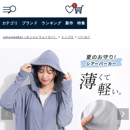
0
検
詳細検索
カテゴリ
ブランド
ランキング
新作
特集
索
+
osharewalker（オシャレウォーカー）
トップス
パーカー