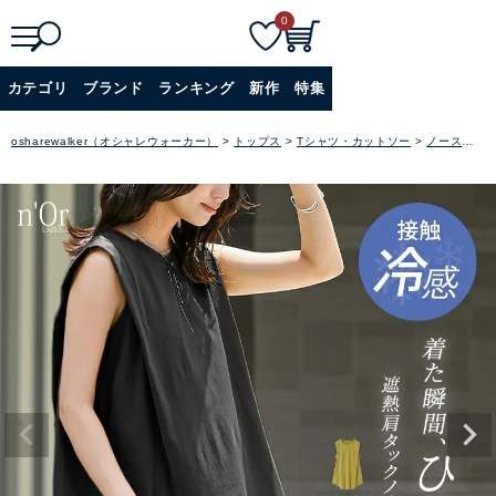
0
検
詳細検索
カテゴリ
ブランド
ランキング
新作
特集
索
+
osharewalker（オシャレウォーカー）
トップス
Tシャツ・カットソー
ノースリーブ