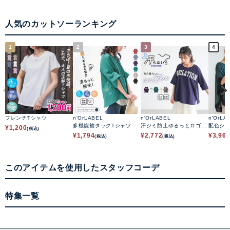
人気のカットソーランキング
1
2
3
4
フレンチTシャツ
n'OrLABEL
n'OrLABEL
n'OrLA
多機能袖タックTシャツ
汗ジミ防止ゆるっとロゴT
配色シ
¥
1,200
(税込)
シャツ
ップス
¥
1,794
¥
2,772
¥
3,96
(税込)
(税込)
このアイテムを使用したスタッフコーデ
特集一覧