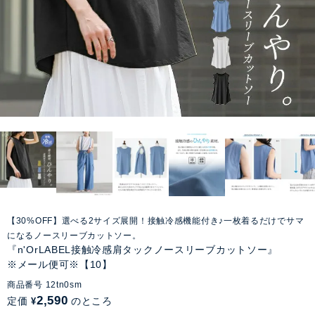
【30%OFF】選べる2サイズ展開！接触冷感機能付き♪一枚着るだけでサマ
になるノースリーブカットソー。
『n'OrLABEL接触冷感肩タックノースリーブカットソー』
※メール便可※【10】
商品番号
12tn0sm
2,590
定価
のところ
¥