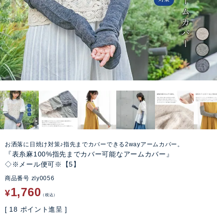
お洒落に日焼け対策♪指先までカバーできる2wayアームカバー。
『表糸麻100%指先までカバー可能なアームカバー』
◇※メール便可※【5】
商品番号
zly0056
1,760
¥
税込
[
18
ポイント進呈 ]