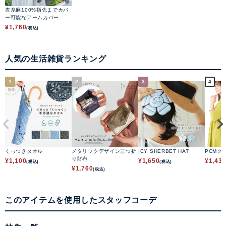
表糸麻100%指先までカバ
ー可能なアームカバー
¥
1,760
(税込)
人気の生活雑貨ランキング
1
2
3
4
くっつきタオル
メタリックデザイン三つ折
ICY SHERBET HAT
PCMク
り財布
¥
1,100
¥
1,650
¥
1,43
(税込)
(税込)
¥
1,760
(税込)
このアイテムを使用したスタッフコーデ