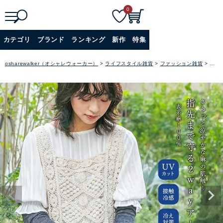
0
検
詳細検索
カテゴリ
ブランド
ランキング
新作
特集
索
+
osharewalker（オシャレウォーカー）
ライフスタイル雑貨
ファッション雑貨
アー