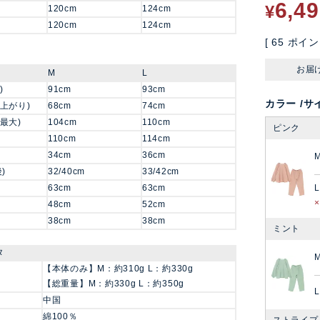
6,4
¥
120cm
124cm
120cm
124cm
[
65
ポイン
お届
M
L
)
91cm
93cm
カラー
サ
上がり)
68cm
74cm
最大)
104cm
110cm
ピンク
110cm
114cm
34cm
36cm
)
32/40cm
33/42cm
L
63cm
63cm
48cm
52cm
38cm
38cm
ミント
タ
【本体のみ】M：約310g L：約330g
【総重量】M：約330g L：約350g
L
中国
綿100％
ストライプ