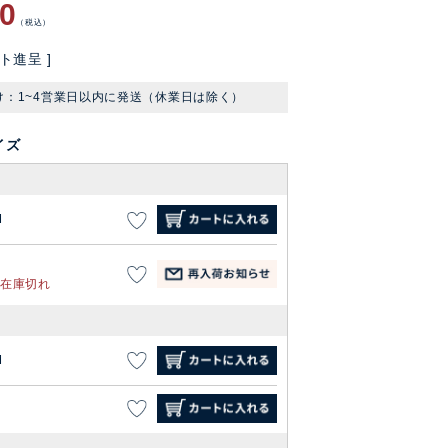
90
税込
ト進呈 ]
け：1~4営業日以内に発送（休業日は除く）
イズ
M
在庫切れ
M