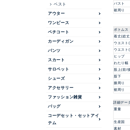
バスト
ベスト
裾周り
アウター
ワンピース
ボトムス
ペチコート
着丈(総丈
カーディガン
ウエスト(
ウエスト(
パンツ
ヒップ
スカート
わたり幅
サロペット
股上(前/後
股下
シューズ
膝周り
アクセサリー
裾周り
ファッション雑貨
詳細デー
バッグ
重量
コーデセット・セットアイ
生産国
テム
素材