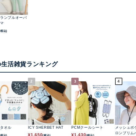
ランプルオーバ
マ
(税込)
の生活雑貨ランキング
2
3
4
タオル
ICY SHERBET HAT
PCMクールシート
メッシュポ
ロンブリム
¥
1,650
¥
1,430
(税込)
(税込)
(税込)