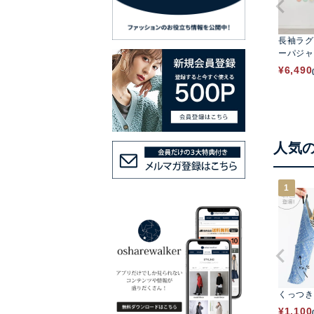
長袖ラグ
ーパジャ
¥
6,490
人気
1
くっつき
¥
1,100