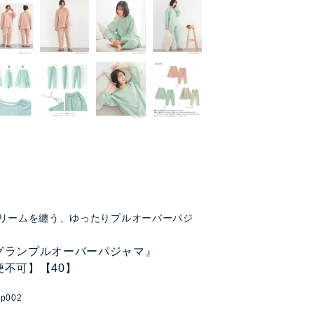
リームを纏う、ゆったりプルオーバーパジ
グランプルオーバーパジャマ』
便不可】【40】
gp002