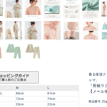
着る保湿ク
ャマ。
『長袖ラ
M
L
【メール
)
66cm
67cm
72cm
75cm
商品番号
25
20cm
22cm