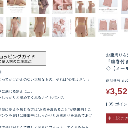
お腹周りを
『腹巻付
◇【メー
細
とってかけがえのない大切なもの、それは“心地よさ”。』
商品番号
zjy
3,5
¥
中に感じる冷えに…。
をしっかりと温めてくれるナイトパンツ。
[
35
ポイン
内側に冷えを感じる方は“お腹を温めること”が効果的！こ
パンツを穿けば睡眠中にしっかりとお腹周りを温めてあげ
申し訳ご
。
材で伸びがよくて優しくお肌にフィットしてくれるから、