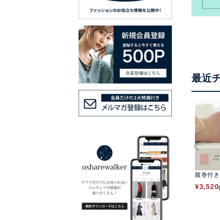
最近
腹巻付き
¥
3,520