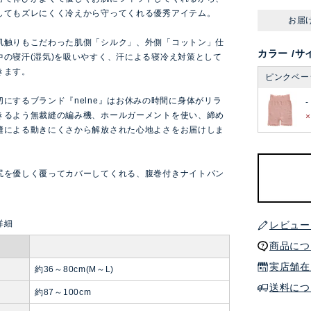
してもズレにくく冷えから守ってくれる優秀アイテム。
お届
肌触りもこだわった肌側「シルク」、外側「コットン」仕
カラー
サ
中の寝汗(湿気)を吸いやすく、汗による寝冷え対策として
きます。
ピンクベー
切にするブランド『nelne』はお休みの時間に身体がリラ
-
きるよう無裁縫の編み機、ホールガーメントを使い、締め
縫による動きにくさから解放された心地よさをお届けしま
尻を優しく覆ってカバーしてくれる、腹巻付きナイトパン
レビュー
商品につ
実店舗在
ト
約36～80cm(M～L)
送料につ
約87～100cm