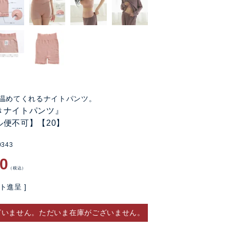
温めてくれるナイトパンツ。
きナイトパンツ』
ル便不可】【20】
0343
20
税込
ト進呈 ]
ざいません。ただいま在庫がございません。