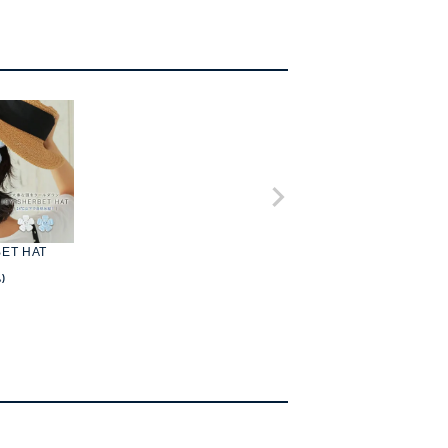
BET HAT
)