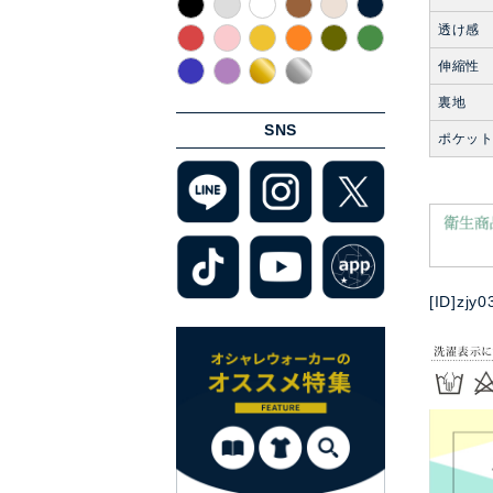
透け感
伸縮性
裏地
SNS
ポケッ
[ID]zjy0