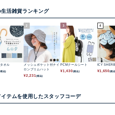
の生活雑貨ランキング
2
3
4
タオル
メッシュポケット付ナイ
PCMクールシート
ICY SHER
ロンブリムハット
¥
1,430
¥
1,650
(税込)
(税込)
(税込
¥
2,231
(税込)
アイテムを使用したスタッフコーデ