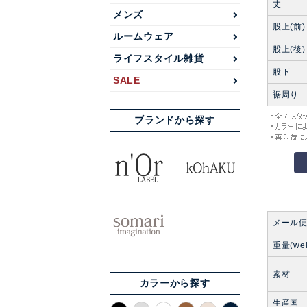
丈
メンズ
股上(前)
ルームウェア
股上(後)
ライフスタイル雑貨
股下
SALE
裾周り
ブランドから探す
メール
重量(wei
素材
カラーから探す
生産国