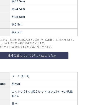
約32.5cm
約24.5cm
約25.5cm
約6.5cm
約21cm
採寸位置について 詳しくはこちら≫
便
メール便不可
ght)
約50g
コットン58％ 絹25％ ナイロン13％ その他繊
維4％
日本