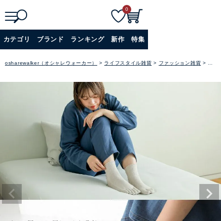
0
検
詳細検索
カテゴリ
ブランド
ランキング
新作
特集
索
+
osharewalker（オシャレウォーカー）
ライフスタイル雑貨
ファッション雑貨
靴下