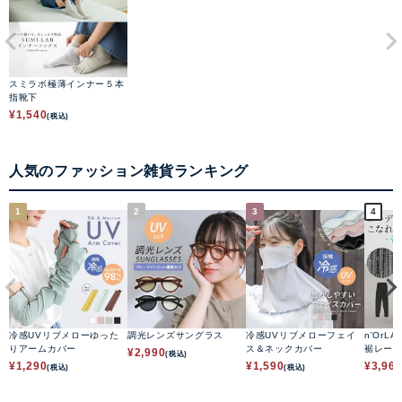
スミラボ極薄インナー５本
指靴下
¥
1,540
(税込)
人気のファッション雑貨ランキング
1
2
3
4
冷感UVリブメローゆった
調光レンズサングラス
冷感UVリブメローフェイ
n'OrLA
りアームカバー
ス＆ネックカバー
裾レー
¥
2,990
(税込)
¥
1,290
¥
1,590
¥
3,96
(税込)
(税込)