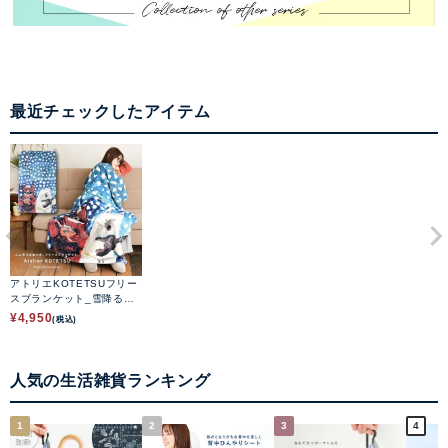
最近チェックしたアイテム
アトリエKOTETSUフリー
スブランケット_雪降るデ
ュオ
¥
4,950
(税込)
人気の生活雑貨ランキング
1
2
3
4