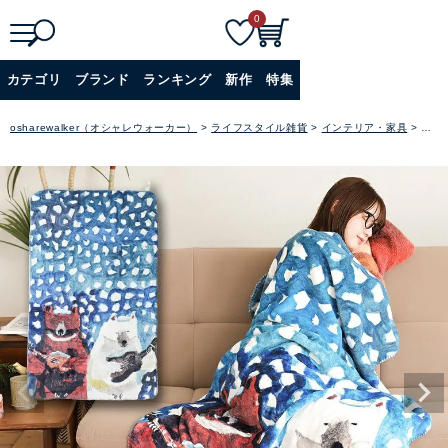
0
検
詳細検索
カテゴリ
ブランド
ランキング
新作
特集
索
+
osharewalker（オシャレウォーカー）
ライフスタイル雑貨
インテリア・家具
リビ