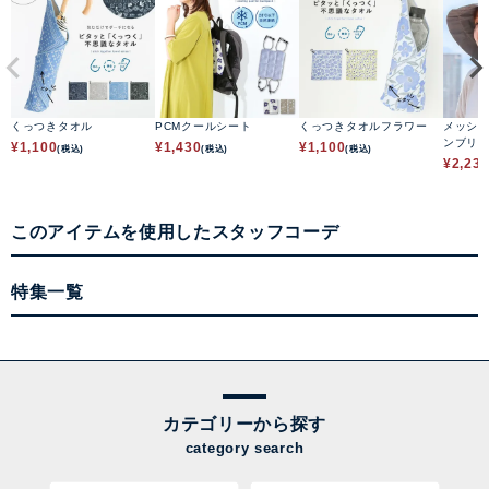
くっつきタオル
PCMクールシート
くっつきタオルフラワー
メッシ
ンブリ
¥
1,100
¥
1,430
¥
1,100
(税込)
(税込)
(税込)
¥
2,23
このアイテムを使用したスタッフコーデ
特集一覧
カテゴリーから探す
category search