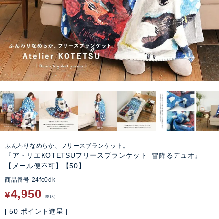
ふんわりなめらか、フリースブランケット。
『アトリエKOTETSUフリースブランケット_雪降るデュオ』
【メール便不可】【50】
商品番号
24fo0dk
4,950
¥
税込
[
50
ポイント進呈 ]