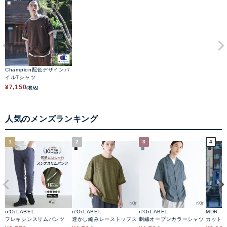
Champion配色デザインパ
イルTシャツ
¥
7,150
(税込)
人気のメンズランキング
1
2
3
4
n'OrLABEL
n'OrLABEL
n'OrLABEL
MDR
フレキシンスリムパンツ
透かし編みレーストップス
刺繍オープンカラーシャツ
カット
ードジ