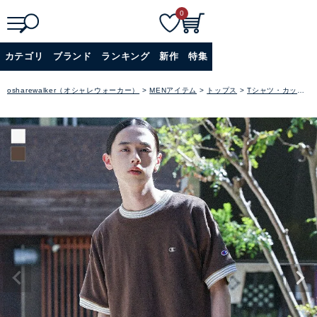
0
検
詳細検索
カテゴリ
ブランド
ランキング
新作
特集
索
+
osharewalker（オシャレウォーカー）
MENアイテム
トップス
Tシャツ・カットソー