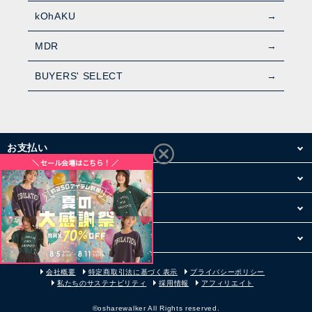
kOhAKU
MDR
BUYERS' SELECT
お支払い
配送・送料
お買い物について
その他
会社概要
特定商取引法に基づく表示
プライバシーポリシー
私たちのサステナビリティ
採用情報
アフィリエイト
©osharewalker All Rights reserved.