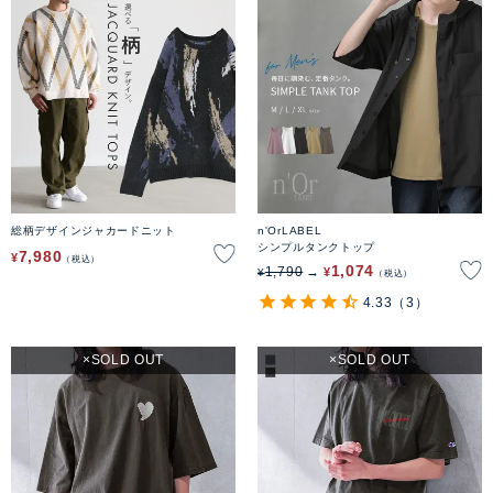
総柄デザインジャカードニット
n'OrLABEL
シンプルタンクトップ
7,980
¥
税込
1,074
1,790
¥
¥
税込
4.33
（3）
SOLD OUT
SOLD OUT