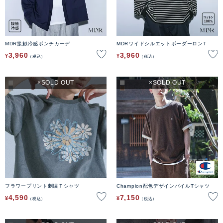
MDR接触冷感ポンチカーデ
MDRワイドシルエットボーダーロンT
3,960
3,960
¥
¥
税込
税込
SOLD OUT
SOLD OUT
フラワープリント刺繍Ｔシャツ
Champion配色デザインパイルTシャツ
4,590
7,150
¥
¥
税込
税込