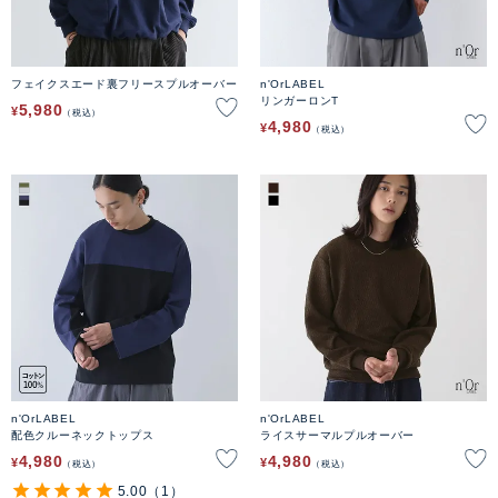
フェイクスエード裏フリースプルオーバー
n'OrLABEL
リンガーロンT
5,980
¥
税込
4,980
¥
税込
n'OrLABEL
n'OrLABEL
配色クルーネックトップス
ライスサーマルプルオーバー
4,980
4,980
¥
¥
税込
税込
5.00
（1）