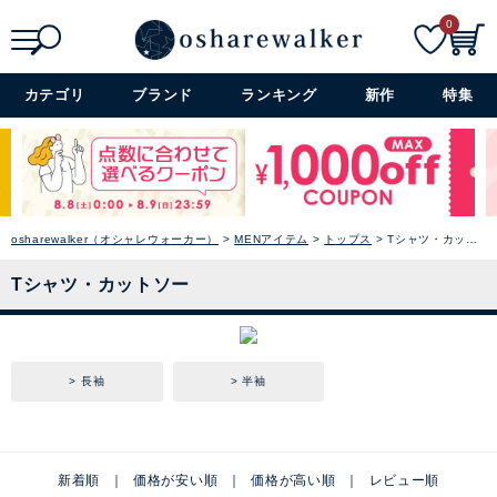
0
検索
詳細検索+
カテゴリ
ブランド
ランキング
新作
特集
osharewalker（オシャレウォーカー）
MENアイテム
トップス
Tシャツ・カットソー
Tシャツ・カットソー
長袖
半袖
新着順
価格が安い順
価格が高い順
レビュー順