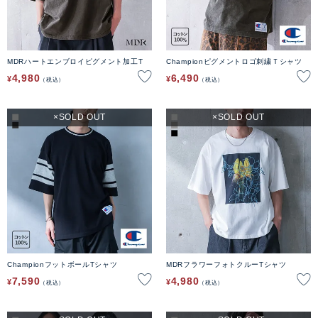
MDRハートエンブロイピグメント加工T
Championピグメントロゴ刺繍Ｔシャツ
4,980
6,490
¥
¥
税込
税込
SOLD OUT
SOLD OUT
ChampionフットボールTシャツ
MDRフラワーフォトクルーTシャツ
7,590
4,980
¥
¥
税込
税込