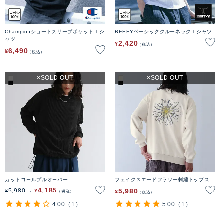
ChampionショートスリーブポケットＴシ
BEEFYベーシッククルーネックＴシャツ
ャツ
2,420
¥
税込
6,490
¥
税込
SOLD OUT
SOLD OUT
カットコールプルオーバー
フェイクスエードフラワー刺繍トップス
4,185
5,980
5,980
¥
¥
¥
税込
税込
4.00
（1）
5.00
（1）