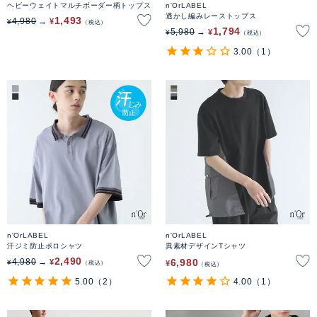
ヘビーウェイトマルチボーダー柄トップス
n'OrLABEL
透かし編みレーストップス
1,493
4,980
¥
¥
税込
1,794
5,980
¥
¥
税込
3.00
（1）
n'OrLABEL
n'OrLABEL
汗ジミ防止ポロシャツ
異素材デザインTシャツ
2,490
6,980
4,980
¥
¥
¥
税込
税込
5.00
（2）
4.00
（1）