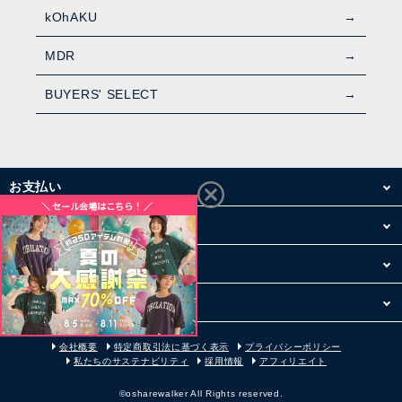
kOhAKU
MDR
BUYERS' SELECT
お支払い
配送・送料
お買い物について
その他
会社概要
特定商取引法に基づく表示
プライバシーポリシー
私たちのサステナビリティ
採用情報
アフィリエイト
©osharewalker All Rights reserved.