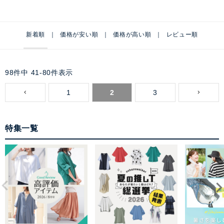
新着順
価格が安い順
価格が高い順
レビュー順
98
件中
41
-
80
件表示
1
2
3
特集一覧