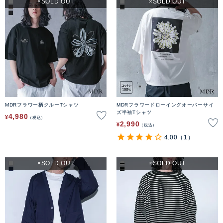
SOLD OUT
SOLD OUT
MDRフラワー柄クルーTシャツ
MDRフラワードローイングオーバーサイ
ズ半袖Tシャツ
4,980
¥
税込
2,990
¥
税込
4.00
（1）
SOLD OUT
SOLD OUT