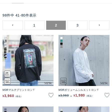
98
件中
41
-
80
件表示
1
2
3
MDRマルチプリントロンＴ
MDRボリュームシルエットロンＴ
1,980
3,960
3,960
¥
¥
¥
税込
税込