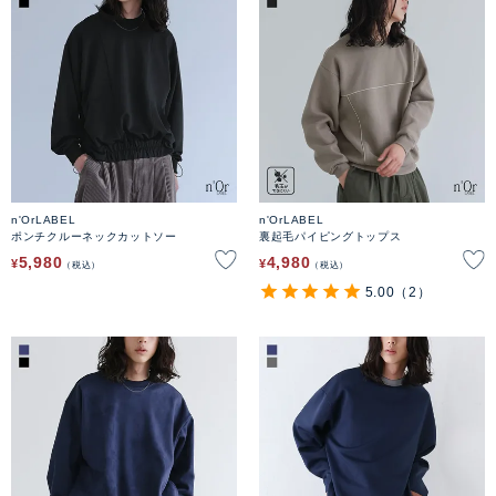
n'OrLABEL
n'OrLABEL
ポンチクルーネックカットソー
裏起毛パイピングトップス
5,980
4,980
¥
¥
税込
税込
5.00
（2）