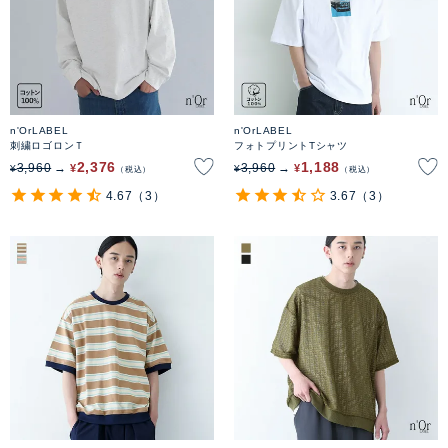
n'OrLABEL
n'OrLABEL
刺繍ロゴロンＴ
フォトプリントTシャツ
2,376
1,188
3,960
3,960
¥
¥
¥
¥
税込
税込
4.67
（3）
3.67
（3）