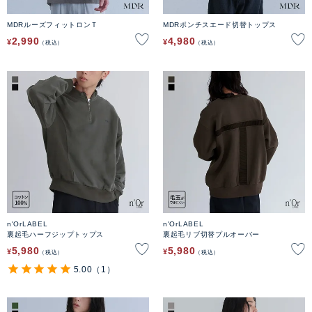
MDRルーズフィットロンＴ
MDRポンチスエード切替トップス
2,990
4,980
¥
¥
税込
税込
n'OrLABEL
n'OrLABEL
裏起毛ハーフジップトップス
裏起毛リブ切替プルオーバー
5,980
5,980
¥
¥
税込
税込
5.00
（1）