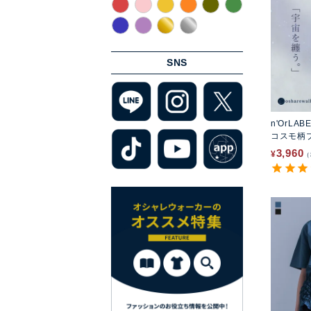
SNS
n'OrLAB
コスモ柄
3,960
¥