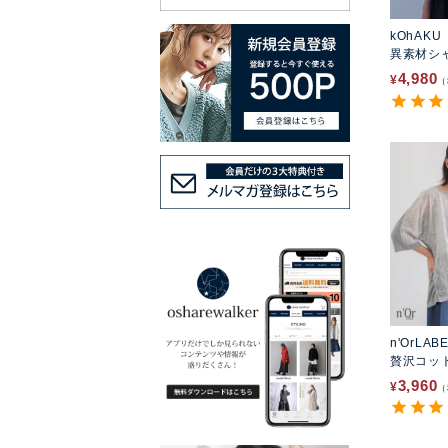
kOhAKU
異素材シ
ソー
4,980
¥
n'OrLAB
贅沢コッ
ャツ
3,960
¥