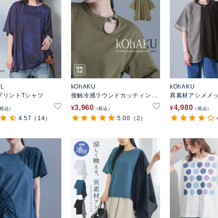
EL
kOhAKU
kOhAKU
プリントTシャツ
接触冷感ラウンドカッティング
異素材アシメメ
カットソー
ー
3,960
4,980
¥
¥
税込
税込
税込
4.57
（14）
5.00
（2）