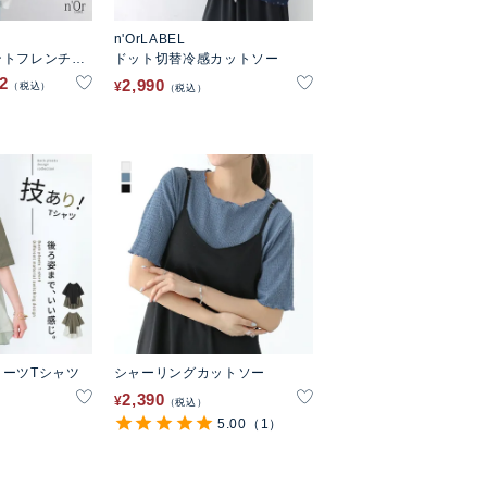
n'OrLABEL
ントフレンチス
ドット切替冷感カットソー
ー
92
2,990
¥
税込
税込
ーツTシャツ
シャーリングカットソー
2,390
¥
税込
5.00
（1）