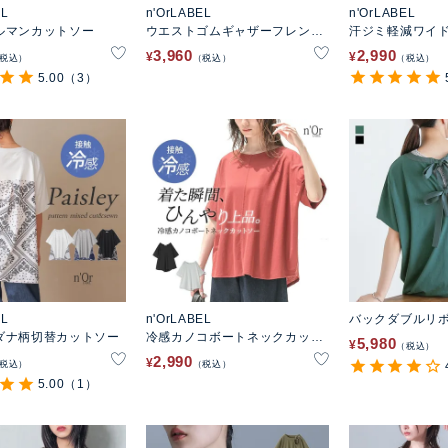
EL
n'OrLABEL
n'OrLABEL
ルマンカットソー
ウエストゴムギャザーフレンチ
汗ジミ軽減ワイ
カットソー
ー
3,960
2,990
¥
¥
税込
税込
税込
5.00
（3）
EL
n'OrLABEL
バックダブルリボ
ダナ柄切替カットソー
冷感カノコボートネックカット
5,980
¥
税込
ソー
2,990
¥
税込
税込
5.00
（1）