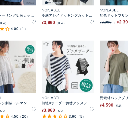
n'OrLABEL
n'OrLABEL
ャーリング切替カット
冷感アシメドッキングカットソ
配色ドットプリ
ー
リーブカットソ
2,3
3,960
2,990
¥
¥
¥
税込
税込
4.00
（1）
EL
n'OrLABEL
異素材バックプリ
トン刺繍ドルマンTシ
無地×ボーダー切替アシメデザ
4,590
¥
税込
インTシャツ
3,960
¥
税込
税込
4.50
（20）
3.60
（5）