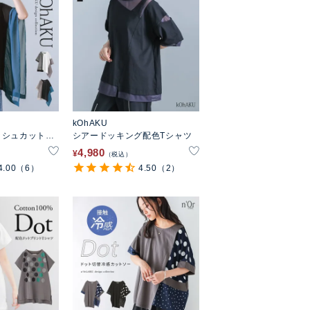
kOhAKU
ッシュカットソ
シアードッキング配色Tシャツ
4,980
¥
税込
4.00
（6）
4.50
（2）