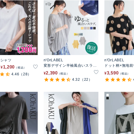
Tシャツ
n'OrLABEL
n'OrLABEL
変形デザイン半袖風合いスラブ
ドット柄×無地前後
1,200
¥
税込
ニットソー
ツ
2,390
3,590
¥
¥
4.46
（28）
税込
税込
4.32
（22）