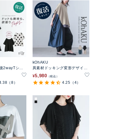
kOhAKU
2wayTシャ
異素材ドッキング変形デザイン
カットソー
5,980
¥
税込
4.38
（8）
4.25
（4）