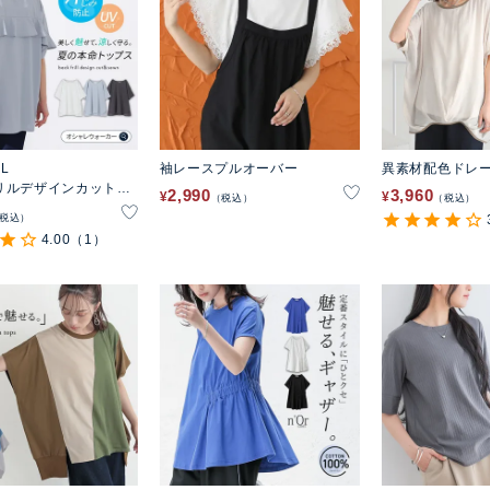
EL
袖レースプルオーバー
異素材配色ドレ
リルデザインカットソ
2,990
3,960
¥
¥
税込
税込
税込
4.00
（1）