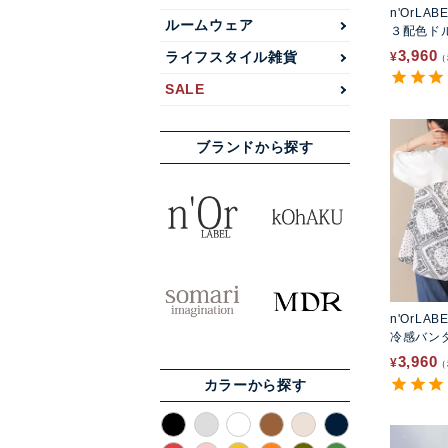
n'OrLAB
ルームウェア
３配色ド
3,960
ライフスタイル雑貨
¥
SALE
ブランドから探す
n'OrLAB
冷感バン
3,960
¥
カラーから探す