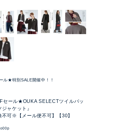
ール★特別SALE開催中！！
FFセール★OUKA SELECTツイルバッ
ツジャケット』
換不可※【メール便不可】【30】
oo00p