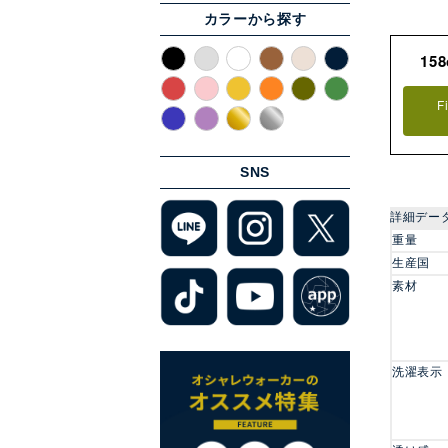
カラーから探す
15
F
SNS
詳細デー
重量
生産国
素材
洗濯表示