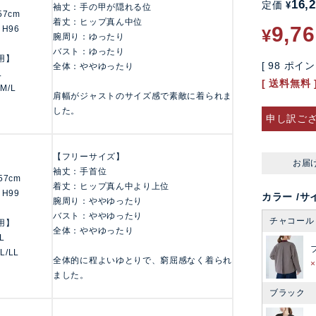
16,
定価
¥
袖丈：手の甲が隠れる位
157cm
着丈：ヒップ真ん中位
9,7
 H96
¥
腕周り：ゆったり
バスト：ゆったり
用】
[
98
ポイン
全体：ややゆったり
L
送料無料
 M/L
肩幅がジャストのサイズ感で素敵に着られま
した。
申し訳ご
【フリーサイズ】
お届
袖丈：手首位
157cm
着丈：ヒップ真ん中より上位
 H99
カラー
サ
腕周り：ややゆったり
バスト：ややゆったり
チャコール
用】
全体：ややゆったり
LL
 L/LL
全体的に程よいゆとりで、窮屈感なく着られ
ました。
ブラック