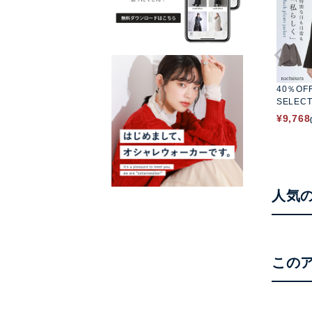
40％OF
SELEC
ツイルバ
¥
9,768
ャケット
人気
この