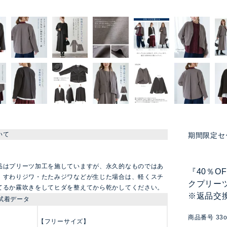
いて
期間限定セ
品はプリーツ加工を施していますが、永久的なものではあ
『40％O
。すわりジワ・たたみジワなどが生じた場合は、軽くスチ
クプリー
てるか霧吹きをしてヒダを整えてから乾かしてください。
※返品交
試着データ
商品番号
33
【フリーサイズ】