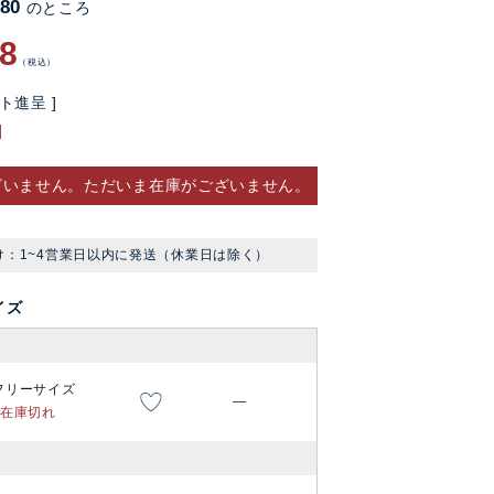
280
のところ
68
税込
ト進呈 ]
ざいません。ただいま在庫がございません。
け：1~4営業日以内に発送（休業日は除く）
イズ
フリーサイズ
—
在庫切れ