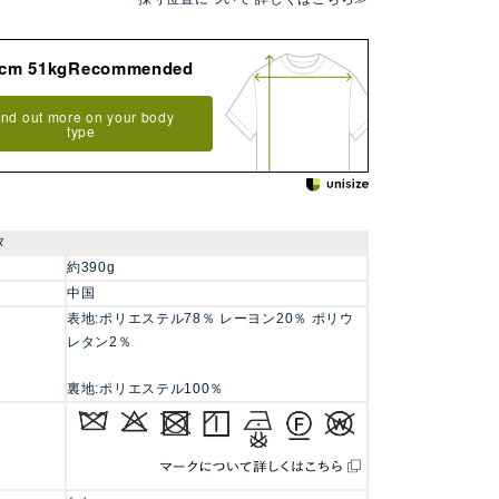
8cm 51kgRecommended
ind out more on your body
type
タ
約390g
中国
表地:ポリエステル78％ レーヨン20％ ポリウ
レタン2％
裏地:ポリエステル100％