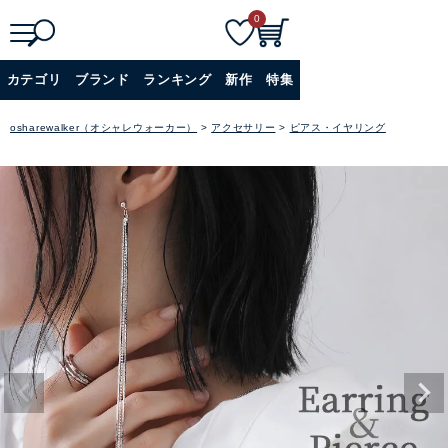
0
検
詳細検索
カテゴリ
ブランド
ランキング
新作
特集
索
+
osharewalker（オシャレウォーカー）
アクセサリー
ピアス・イヤリング