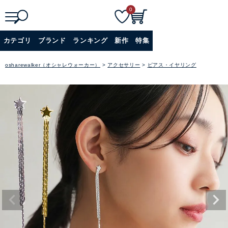
0
検
詳細検索
カテゴリ
ブランド
ランキング
新作
特集
索
+
osharewalker（オシャレウォーカー）
アクセサリー
ピアス・イヤリング