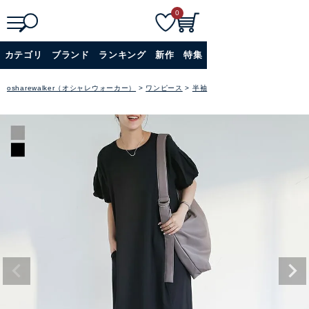
0
検
詳細検索
カテゴリ
ブランド
ランキング
新作
特集
索
+
osharewalker（オシャレウォーカー）
ワンピース
半袖