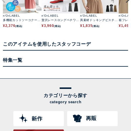
n'OrLABEL
n'OrLABEL
n'OrLABEL
n'OrLA
多機能カットソーコクーン
贅沢レースロングペチワン
異素材ドッキングビスチェ
裾フレ
ワンピース
ピース
ワンピース
ース
¥
2,376
¥
3,960
¥
1,835
¥
1,49
(税込)
(税込)
(税込)
このアイテムを使用したスタッフコーデ
特集一覧
カテゴリーから探す
category search