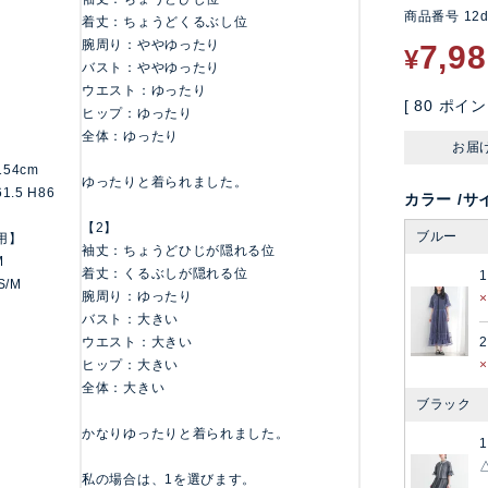
商品番号
12
着丈：ちょうどくるぶし位
腕周り：ややゆったり
7,9
¥
バスト：ややゆったり
ウエスト：ゆったり
[
80
ポイン
ヒップ：ゆったり
全体：ゆったり
お届
/154cm
ゆったりと着られました。
61.5 H86
カラー
サ
【2】
ブルー
用】
袖丈：ちょうどひじが隠れる位
M
着丈：くるぶしが隠れる位
1
S/M
腕周り：ゆったり
バスト：大きい
ウエスト：大きい
2
ヒップ：大きい
全体：大きい
ブラック
かなりゆったりと着られました。
1
私の場合は、1を選びます。