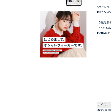
staff:N/
B87.5 W
【普段着
Tops: S/
Bottoms:
サイズ
着丈(内側