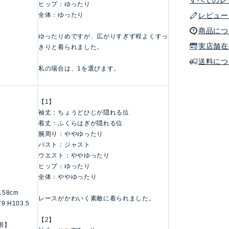
すべてのレ
ヒップ：ゆったり
全体：ゆったり
レビュー
商品につ
ゆったりめですが、広がりすぎず程よくすっ
実店舗在
きりと着られました。
送料につ
私の場合は、1を選びます。
【1】
袖丈：ちょうどひじが隠れる位
着丈：ふくらはぎが隠れる位
腕周り：ややゆったり
バスト：ジャスト
ウエスト：ややゆったり
ヒップ：ゆったり
全体：ややゆったり
/158cm
レースがかわいく素敵に着られました。
79 H103.5
【2】
用】