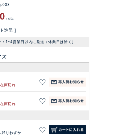
dp033
80
税込
ト進呈 ]
け：1~4営業日以内に発送（休業日は除く）
イズ
在庫切れ
在庫切れ
残りわずか