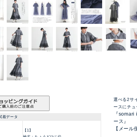
選べる2サ
ースにチュ
『somar
試着データ
ース』
【メール
【1】
袖丈：ちょうどひじ位