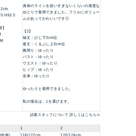
身体のラインを拾いすぎないくらいの適度な
162cm
ゆとりで着用できました。フリルにボリュー
70 H93.5
ムがあってかわいいです◎
用】
【2】
M
袖丈：ひじ下3cm位
 M
着丈：くるぶし上5cm位
腕周り：ゆったり
バスト：ゆったり
ウエスト：ゆったり
ヒップ：ゆったり
全体：ゆったり
ゆったりと着用できました。
私の場合は、1を選びます。
試着スタッフについて 詳しくはこちら≫
1
2
/外側)
118/122cm
120/124cm