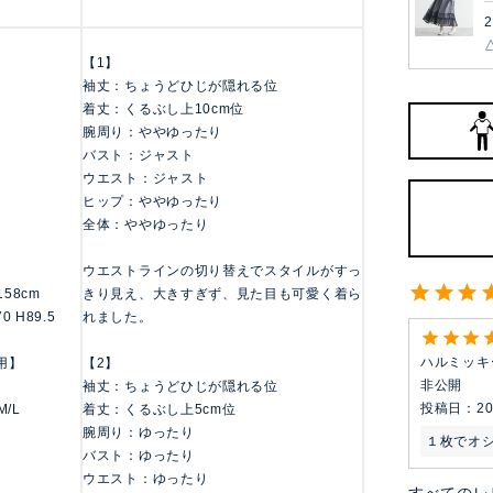
2
【1】
袖丈：ちょうどひじが隠れる位
着丈：くるぶし上10cm位
腕周り：ややゆったり
バスト：ジャスト
ウエスト：ジャスト
ヒップ：ややゆったり
全体：ややゆったり
ウエストラインの切り替えでスタイルがすっ
/158cm
きり見え、大きすぎず、見た目も可愛く着ら
70 H89.5
れました。
ハルミッキ
用】
【2】
非公開
袖丈：ちょうどひじが隠れる位
投稿日
20
M/L
着丈：くるぶし上5cm位
腕周り：ゆったり
１枚でオ
バスト：ゆったり
ウエスト：ゆったり