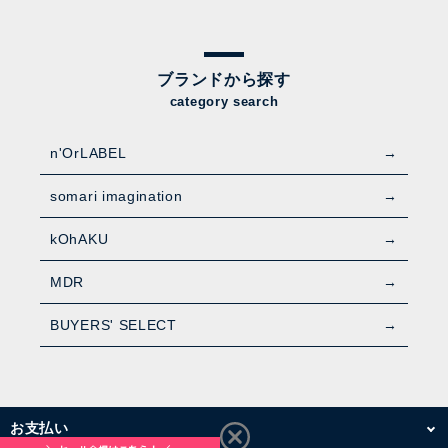
ブランドから探す
category search
n'OrLABEL
somari imagination
kOhAKU
MDR
BUYERS' SELECT
お支払い