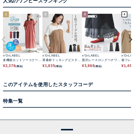
人気のワンピースランキング
1
2
3
4
n'OrLABEL
n'OrLABEL
n'OrLABEL
n'OrLA
多機能カットソーコクーン
異素材ドッキングビスチェ
贅沢レースロングペチワン
裾フレ
ワンピース
ワンピース
ピース
ース
¥
2,376
¥
1,835
¥
3,960
¥
1,49
(税込)
(税込)
(税込)
このアイテムを使用したスタッフコーデ
特集一覧