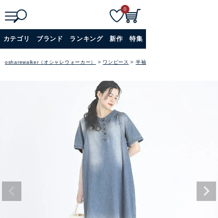
0
検
詳細検索
カテゴリ
ブランド
ランキング
新作
特集
索
+
osharewalker（オシャレウォーカー）
ワンピース
半袖