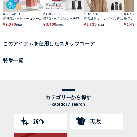
n'OrLABEL
n'OrLABEL
n'OrLABEL
n'OrLA
多機能カットソーコクーン
贅沢レースロングペチワン
異素材ドッキングビスチェ
裾フレ
ワンピース
ピース
ワンピース
ース
¥
2,376
¥
3,960
¥
1,835
¥
1,49
(税込)
(税込)
(税込)
このアイテムを使用したスタッフコーデ
特集一覧
カテゴリーから探す
category search