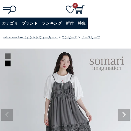
0
検
詳細検索
カテゴリ
ブランド
ランキング
新作
特集
索
+
osharewalker（オシャレウォーカー）
ワンピース
ノースリーブ