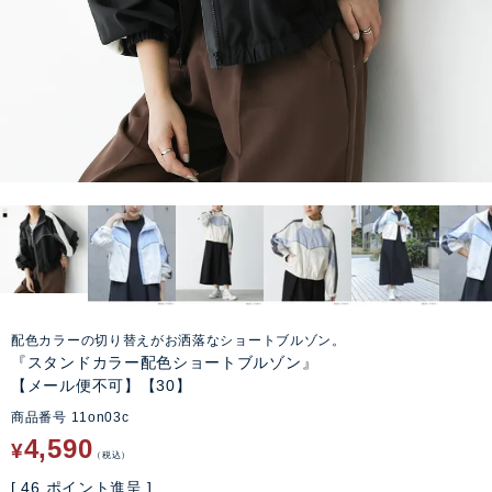
配色カラーの切り替えがお洒落なショートブルゾン。
『スタンドカラー配色ショートブルゾン』
【メール便不可】【30】
商品番号
11on03c
4,590
¥
税込
[
46
ポイント進呈 ]