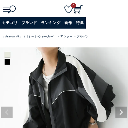
0
検
詳細検索
カテゴリ
ブランド
ランキング
新作
特集
索
+
osharewalker（オシャレウォーカー）
アウター
ブルゾン