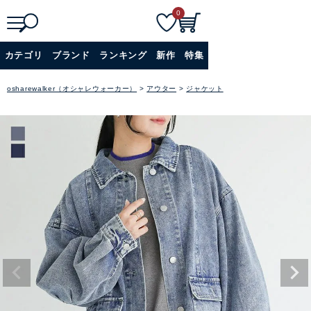
0
検
詳細検索
カテゴリ
ブランド
ランキング
新作
特集
索
+
osharewalker（オシャレウォーカー）
アウター
ジャケット