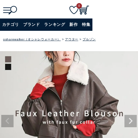
0
検
詳細検索
カテゴリ
ブランド
ランキング
新作
特集
索
+
osharewalker（オシャレウォーカー）
アウター
ブルゾン