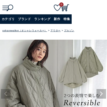
0
検
詳細検索
カテゴリ
ブランド
ランキング
新作
特集
索
+
osharewalker（オシャレウォーカー）
アウター
ブルゾン