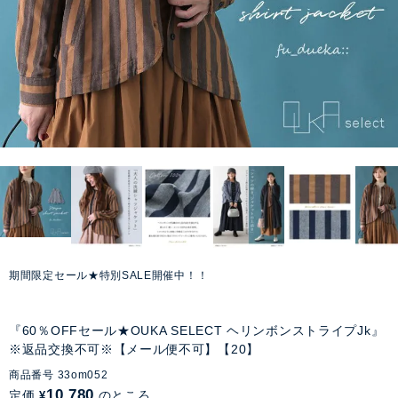
期間限定セール★特別SALE開催中！！
『60％OFFセール★OUKA SELECT ヘリンボンストライプJk』
※返品交換不可※【メール便不可】【20】
商品番号
33om052
10,780
定価
のところ
¥