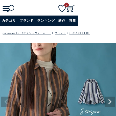
0
検
詳細検索
カテゴリ
ブランド
ランキング
新作
特集
索
+
osharewalker（オシャレウォーカー）
ブランド
OUKA SELECT