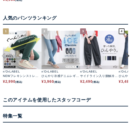
人気のパンツランキング
1
2
3
4
n'OrLABEL
n'OrLABEL
n'OrLABEL
n'OrLA
NEWフレキシンストレッ
ひんやり冷感デニムレギパ
サイドライン入り接触冷感
ひんや
チレギパン
ン
カーブパンツ
ートデ
¥
2,990
¥
3,960
¥
2,490
¥
3,48
(税込)
(税込)
(税込)
このアイテムを使用したスタッフコーデ
特集一覧