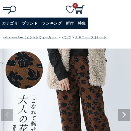
0
検
詳細検索
カテゴリ
ブランド
ランキング
新作
特集
索
+
osharewalker（オシャレウォーカー）
パンツ
スキニー・ストレート